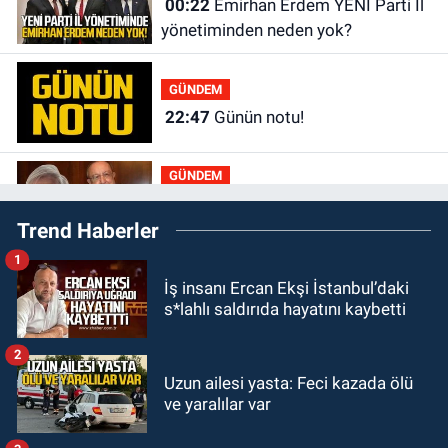
00:22
Emirhan Erdem YENİ Parti İl
yönetiminden neden yok?
GÜNDEM
22:47
Günün notu!
GÜNDEM
22:01
Gülden Tanyeri hayatını
Trend Haberler
kaybetti
1
GÜNDEM
İş insanı Ercan Ekşi İstanbul’daki
21:22
Savaş Çiloğlu ve yönetimi
s*lahlı saldırıda hayatını kaybetti
Başkan Köksal Tunçtürk’ü kutladı
2
GÜNDEM
Uzun ailesi yasta: Feci kazada ölü
21:05
Öğretmenlere Milli Eğitim
ve yaralılar var
Bakanlığı'ndan kötü haber