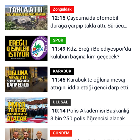
Zonguldak
12:15
Çaycuma'da otomobil
durağa çarpıp takla attı. Sürücü
alevlerin arasından kurtarıldı.
SPOR
11:49
Kdz. Ereğli Belediyespor'da
kulübün başına kim geçecek?
KARABÜK
11:45
Karabük'te oğluna mesaj
attığını iddia ettiği genci darp etti.
ULUSAL
10:14
Polis Akademisi Başkanlığı
3 bin 250 polis öğrencisi alacak.
GÜNDEM