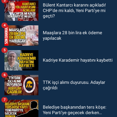
3
Bülent Kantarcı kararını açıkladı!
GÜNDEM
CHP'de mi kaldı, Yeni Parti'ye mi
19:34
Zonguldakspor Bolu'da 3
geçti?
hazırlık maçı oynayacak... İşte
rakipler...
4
Maaşlara 28 bin lira ek ödeme
yapılacak
5
Kadriye Karademir hayatını kaybetti
6
TTK işçi alımı duyurusu. Adaylar
çağrıldı
7
Belediye başkanından ters köşe:
Yeni Parti’ye geçecek derken…