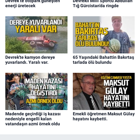
Devrek’te otopark güneşten
Devrekli Milli Sporcu Abdullah
enerji üretecek
Tığ Gürcistan’da ringde
Devrek'te kamyon dereye
65 Yaşındaki Bahattin Bakırtaş
yuvarlandı. Yaralı var.
tarlada ölü bulundu
Madende geçirdiği iş kazası
Emekli öğretmen Maksut Gülay
nedeniyle engelli kalan
hayatını kaybetti.
vatandaşın azmi örnek oldu