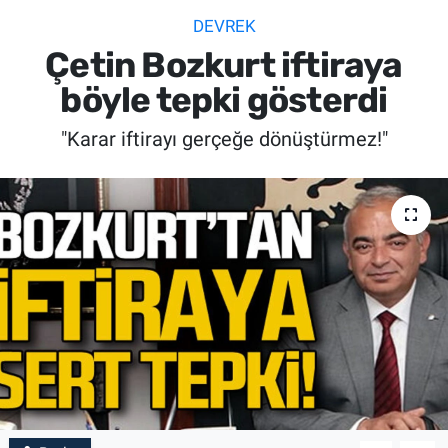
DEVREK
SİYASET
Çetin Bozkurt iftiraya
SPOR
böyle tepki gösterdi
"Karar iftirayı gerçeğe dönüştürmez!"
SAĞLIK