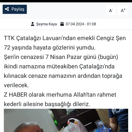
Paylaş
-
+
A
A
Şeyma Kaya
07.04.2024 - 01:08
TTK Çatalağzı Lavuarı'ndan emekli Cengiz Şen
72 yaşında hayata gözlerini yumdu.
Şen'in cenazesi 7 Nisan Pazar günü (bugün)
ikindi namazına müteakiben Çatalağzı'nda
kılınacak cenaze namazının ardından toprağa
verilecek.
Z HABER olarak merhuma Allah'tan rahmet
kederli ailesine başsağlığı dileriz.