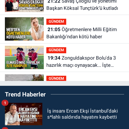
21:22
Savaş Çiloğlu ve yönetimi
Başkan Köksal Tunçtürk’ü kutladı
GÜNDEM
21:05
Öğretmenlere Milli Eğitim
Bakanlığı'ndan kötü haber
GÜNDEM
19:34
Zonguldakspor Bolu'da 3
hazırlık maçı oynayacak... İşte
rakipler...
GÜNDEM
19:27
Çaycuma ırmağında görüldü:
Trend Haberler
Görenler şaşkınlık yaşadı
1
GÜNDEM
İş insanı Ercan Ekşi İstanbul’daki
19:12
TMO kabuklu fındık alım
s*lahlı saldırıda hayatını kaybetti
fiyatlarını açıkladı