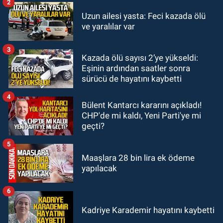
2
GÜNDEM
Uzun ailesi yasta: Feci kazada ölü
18:52
Zonguldak'ta pitbul köpek
ve yaralılar var
anne ve çocuğuna saldırdı: Tedavi
altındalar
3
Kazada ölü sayısı 2’ye yükseldi:
GÜNDEM
Eşinin ardından saatler sonra
18:44
Zonguldak'ta araç yayaya
sürücü de hayatını kaybetti
çarptı: Ağır yaralanan yaya tedavi
altına alındı
4
Bülent Kantarcı kararını açıkladı!
CHP'de mi kaldı, Yeni Parti'ye mi
geçti?
5
Maaşlara 28 bin lira ek ödeme
yapılacak
6
Kadriye Karademir hayatını kaybetti