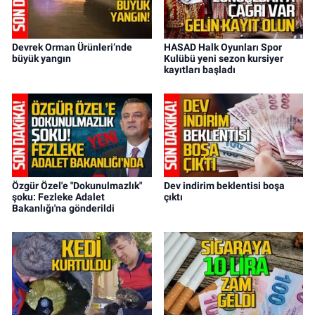
Devrek Orman Ürünleri’nde
HASAD Halk Oyunları Spor
büyük yangın
Kulübü yeni sezon kursiyer
kayıtları başladı
Özgür Özel'e "Dokunulmazlık"
Dev indirim beklentisi boşa
şoku: Fezleke Adalet
çıktı
Bakanlığı'na gönderildi