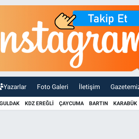
Yazarlar
Foto Galeri
İletişim
Gazetemi
GULDAK
KDZ EREĞLİ
ÇAYCUMA
BARTIN
KARABÜK