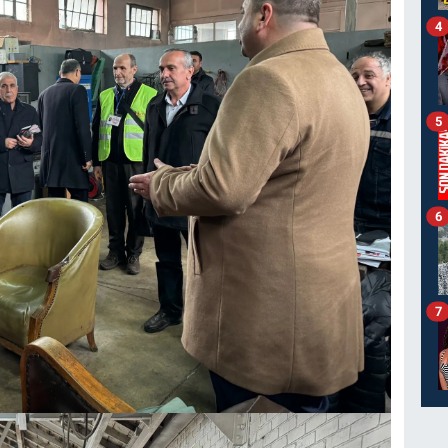
4
5
6
7