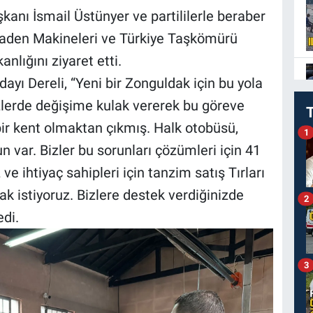
kanı İsmail Üstünyer ve partililerle beraber
den Makineleri ve Türkiye Taşkömürü
lığını ziyaret etti.
ayı Dereli, “Yeni bir Zonguldak için bu yola
izlerde değişime kulak vererek bu göreve
 bir kent olmaktan çıkmış. Halk otobüsü,
1
un var. Bizler bu sorunları çözümleri için 41
 ve ihtiyaç sahipleri için tanzim satış Tırları
k istiyoruz. Bizlere destek verdiğinizde
2
di.
3