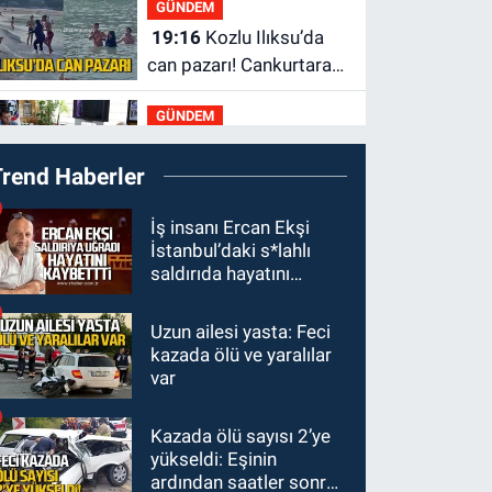
GÜNDEM
19:16
Kozlu Ilıksu’da
can pazarı! Cankurtaran
saniyelerle yarıştı
GÜNDEM
19:01
Çaycumalılar
Trend Haberler
Derneği Başkanı Savaş
Çiloğlu GMİS Başkanı
SPOR
İş insanı Ercan Ekşi
Hakan Yeşil ile ne
İstanbul’daki s*lahlı
17:45
Kozlu
görüştü?
saldırıda hayatını
Belediyespor, Tezcan
kaybetti
Gökmen'i kadrosuna
Uzun ailesi yasta: Feci
Zonguldak
kattı
kazada ölü ve yaralılar
17:39
Şampiyondan
var
GMİS'e teşekkür ziyareti
Kazada ölü sayısı 2’ye
Zonguldak
yükseldi: Eşinin
13:39
Abdulkadir
ardından saatler sonra