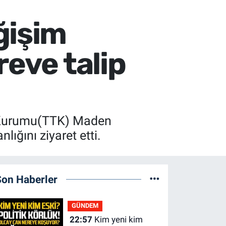
ğişim
reve talip
ü Kurumu(TTK) Maden
ğını ziyaret etti.
Son Haberler
GÜNDEM
22:57
Kim yeni kim