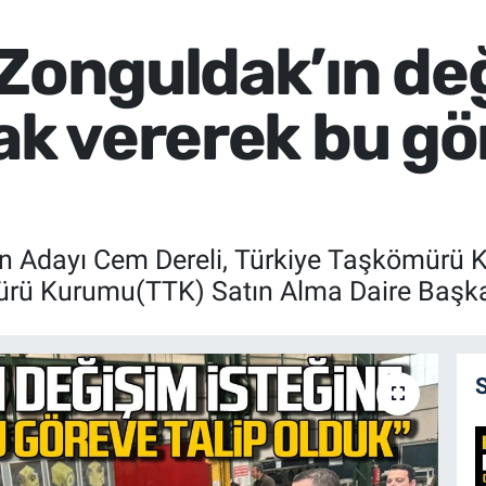
‘Zonguldak’ın de
ak vererek bu gö
kan Adayı Cem Dereli, Türkiye Taşkömür
rü Kurumu(TTK) Satın Alma Daire Başkanlı