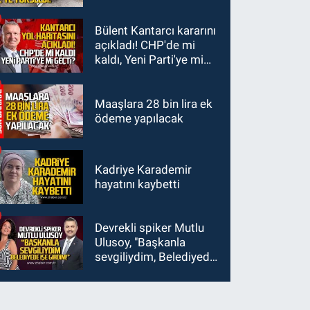
Özdemir görevinden
sürücü de hayatını
ayrıldı.
kaybetti
Bülent Kantarcı kararını
açıkladı! CHP'de mi
kaldı, Yeni Parti'ye mi
geçti?
Maaşlara 28 bin lira ek
ödeme yapılacak
Kadriye Karademir
hayatını kaybetti
Devrekli spiker Mutlu
Ulusoy, "Başkanla
sevgiliydim, Belediyede
işe girdim"