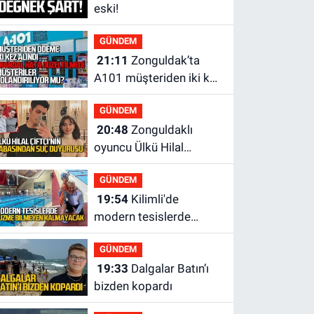
eski!
GÜNDEM
21:11
Zonguldak’ta
A101 müşteriden iki kez
tahsilat yaptı geri
GÜNDEM
ödemiyor!
20:48
Zonguldaklı
oyuncu Ülkü Hilal
Çiftçi'nin babasından
GÜNDEM
suç duyurusu
19:54
Kilimli'de
modern tesislerde
yüzme bilmeyen genç
GÜNDEM
kalmayacak
19:33
Dalgalar Batın’ı
bizden kopardı