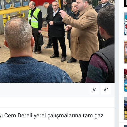
-
+
A
A
ı Cem Dereli yerel çalışmalarına tam gaz