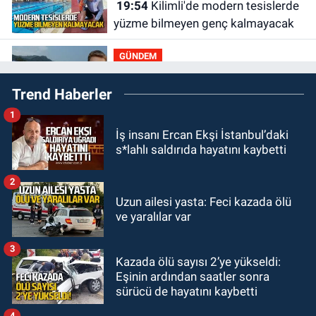
19:54
Kilimli'de modern tesislerde
yüzme bilmeyen genç kalmayacak
GÜNDEM
19:33
Dalgalar Batın’ı bizden
Trend Haberler
kopardı
1
GÜNDEM
İş insanı Ercan Ekşi İstanbul’daki
19:16
Kozlu Ilıksu’da can pazarı!
s*lahlı saldırıda hayatını kaybetti
Cankurtaran saniyelerle yarıştı
2
GÜNDEM
Uzun ailesi yasta: Feci kazada ölü
19:01
Çaycumalılar Derneği
ve yaralılar var
Başkanı Savaş Çiloğlu GMİS
Başkanı Hakan Yeşil ile ne görüştü?
3
Kazada ölü sayısı 2’ye yükseldi:
SPOR
Eşinin ardından saatler sonra
17:45
Kozlu Belediyespor, Tezcan
sürücü de hayatını kaybetti
Gökmen'i kadrosuna kattı
4