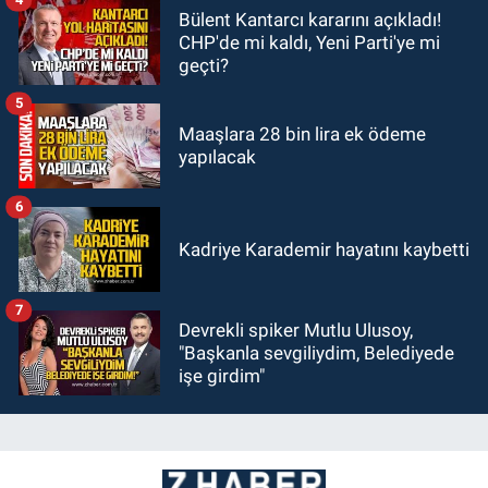
Bülent Kantarcı kararını açıkladı!
CHP'de mi kaldı, Yeni Parti'ye mi
geçti?
5
Maaşlara 28 bin lira ek ödeme
yapılacak
6
Kadriye Karademir hayatını kaybetti
7
Devrekli spiker Mutlu Ulusoy,
"Başkanla sevgiliydim, Belediyede
işe girdim"