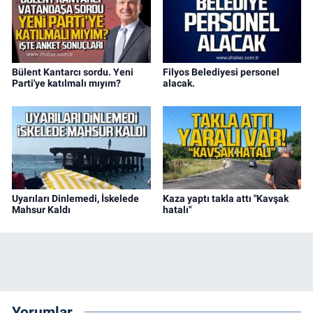
Bülent Kantarcı sordu. Yeni
Filyos Belediyesi personel
Parti'ye katılmalı mıyım?
alacak.
Uyarıları Dinlemedi, İskelede
Kaza yaptı takla attı "Kavşak
Mahsur Kaldı
hatalı"
Yorumlar