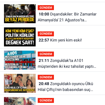
GÜNDEM
10:00
Dışarıdakiler: Bir Zamanlar
Almanya’da’ 21 Ağustos’ta
vizyonda.
GÜNDEM
22:57
Kim yeni kim eski!
GÜNDEM
21:11
Zonguldak’ta A101
müşteriden iki kez tahsilat yaptı
geri ödemiyor!
GÜNDEM
20:48
Zonguldaklı oyuncu Ülkü
Hilal Çiftçi'nin babasından suç
duyurusu
GÜNDEM