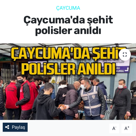
ÇAYCUMA
SİYASET
Çaycuma'da şehit
SPOR
polisler anıldı
SAĞLIK
Paylaş
-
+
A
A