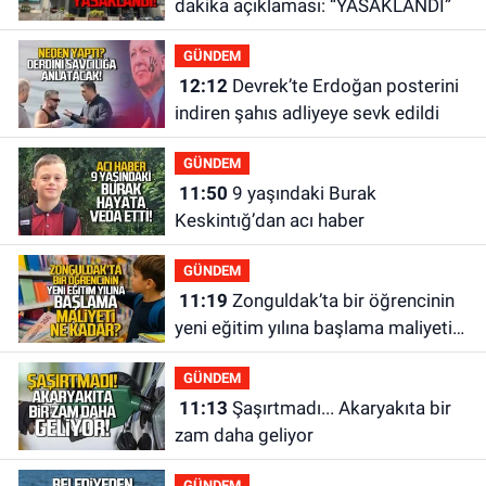
dakika açıklaması: “YASAKLANDI”
GÜNDEM
12:12
Devrek’te Erdoğan posterini
indiren şahıs adliyeye sevk edildi
GÜNDEM
11:50
9 yaşındaki Burak
Keskintığ’dan acı haber
GÜNDEM
11:19
Zonguldak’ta bir öğrencinin
yeni eğitim yılına başlama maliyeti
ne kadar?
GÜNDEM
11:13
Şaşırtmadı... Akaryakıta bir
zam daha geliyor
GÜNDEM