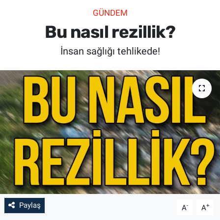
GÜNDEM
SİYASET
Bu nasıl rezillik?
SPOR
İnsan sağlığı tehlikede!
SAĞLIK
Paylaş
-
+
A
A