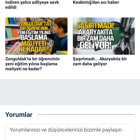
indiren şahıs adliyeye sevk
Keskintığ’dan acı haber
edildi
Zonguldak’ta bir öğrencinin
Şaşırtmadı... Akaryakıta bir
yeni eğitim yılına başlama
zam daha geliyor
maliyeti ne kadar?
Yorumlar