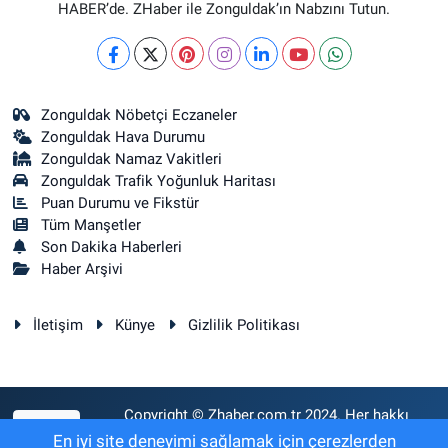
HABER’de. ZHaber ile Zonguldak’ın Nabzını Tutun.
Zonguldak Nöbetçi Eczaneler
Zonguldak Hava Durumu
Zonguldak Namaz Vakitleri
Zonguldak Trafik Yoğunluk Haritası
Puan Durumu ve Fikstür
Tüm Manşetler
Son Dakika Haberleri
Haber Arşivi
İletişim
Künye
Gizlilik Politikası
Copyright © Zhaber.com.tr 2024. Her hakkı
RSS
saklıdır.
En iyi site deneyimi sağlamak için çerezlerden