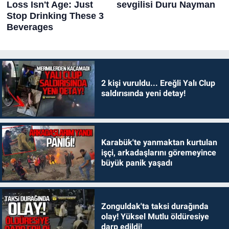
2 kişi vuruldu... Ereğli Yalı Clup
saldırısında yeni detay!
Karabük'te yanmaktan kurtulan
işçi, arkadaşlarını göremeyince
büyük panik yaşadı
Zonguldak'ta taksi durağında
olay! Yüksel Mutlu öldüresiye
darp edildi!