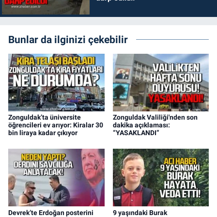
Bunlar da ilginizi çekebilir
Zonguldak’ta üniversite
Zonguldak Valiliği'nden son
öğrencileri ev arıyor: Kiralar 30
dakika açıklaması:
bin liraya kadar çıkıyor
“YASAKLANDI”
Devrek’te Erdoğan posterini
9 yaşındaki Burak