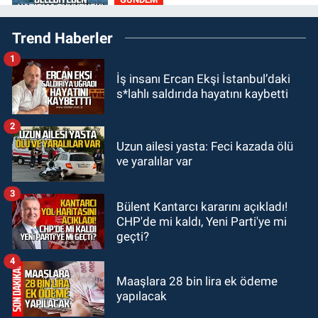
11:00
Belediye duyurdu! Yüzme
Trend Haberler
yarışması ertelendi
1
GÜNDEM
İş insanı Ercan Ekşi İstanbul’daki
10:55
İşçi servisi kaza yaptı...
s*lahlı saldırıda hayatını kaybetti
Yaralıların durumu ağır
2
GÜNDEM
Uzun ailesi yasta: Feci kazada ölü
10:06
“Drakula” alarmı! Zonguldak,
ve yaralılar var
Bartın ve Düzce tehdit altında
3
Bülent Kantarcı kararını açıkladı!
GÜNDEM
CHP'de mi kaldı, Yeni Parti'ye mi
09:52
Karabük'te kaza yaptılar: 7
geçti?
yaralı
4
Maaşlara 28 bin lira ek ödeme
yapılacak