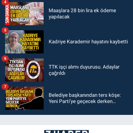
4
Maaşlara 28 bin lira ek ödeme
yapılacak
5
Kadriye Karademir hayatını kaybetti
6
TTK işçi alımı duyurusu. Adaylar
çağrıldı
7
Belediye başkanından ters köşe:
Yeni Parti’ye geçecek derken…