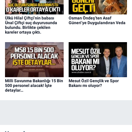
Ülkü Hilal Çiftçi’nin babası
Osman Öndeş’ten Asaf
Ünal Çiftçi suç duyurusunda
Güneri’ye Duygulandıran Veda
bulundu. Birlikte çekilen
kareler ortaya çıktı.
Milli Savunma Bakanlığı 15 Bin
Mesut Özil Gençlik ve Spor
500 personel alacak! İşte
Bakanı mı oluyor?
detaylar…