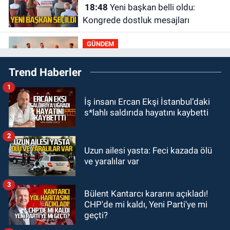
18:48
Yeni başkan belli oldu:
Kongrede dostluk mesajları
GÜNDEM
18:36
AK Parti teşkilatları
Trend Haberler
toplanarak istişarede bulundu
1
GÜNDEM
İş insanı Ercan Ekşi İstanbul’daki
18:18
Gurbetçi Elmaslar
s*lahlı saldırıda hayatını kaybetti
Zonguldakspor’a destek oldu
2
SPOR
Uzun ailesi yasta: Feci kazada ölü
17:17
Zonguldakspor’dan Süper
ve yaralılar var
transfer.
3
Bülent Kantarcı kararını açıkladı!
SİYASET
CHP'de mi kaldı, Yeni Parti'ye mi
16:50
Ereğli ve Alaplı teşkilat
geçti?
anahtarları teslim edildi.