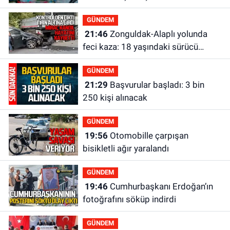
olacak?
GÜNDEM
21:46
Zonguldak-Alaplı yolunda
feci kaza: 18 yaşındaki sürücü
hayatını kaybetti
GÜNDEM
21:29
Başvurular başladı: 3 bin
250 kişi alınacak
GÜNDEM
19:56
Otomobille çarpışan
bisikletli ağır yaralandı
GÜNDEM
19:46
Cumhurbaşkanı Erdoğan’ın
fotoğrafını söküp indirdi
GÜNDEM