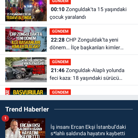
GÜNDEM
00:10
Zonguldak'ta 15 yaşındaki
çocuk yaralandı
GÜNDEM
22:28
CHP Zonguldak’ta yeni
dönem... İlçe başkanları kimler
olacak?
GÜNDEM
21:46
Zonguldak-Alaplı yolunda
feci kaza: 18 yaşındaki sürücü
hayatını kaybetti
GÜNDEM
21:29
Başvurular başladı: 3 bin
Trend Haberler
250 kişi alınacak
1
GÜNDEM
İş insanı Ercan Ekşi İstanbul’daki
19:56
Otomobille çarpışan
s*lahlı saldırıda hayatını kaybetti