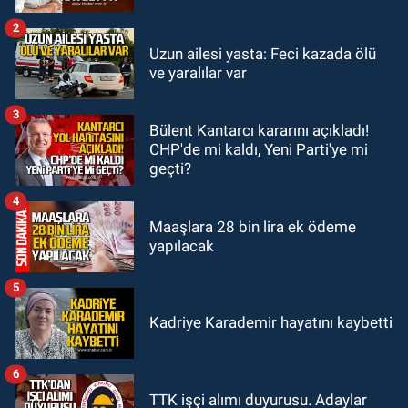
bisikletli ağır yaralandı
2
GÜNDEM
Uzun ailesi yasta: Feci kazada ölü
19:46
Cumhurbaşkanı Erdoğan’ın
ve yaralılar var
fotoğrafını söküp indirdi
3
Bülent Kantarcı kararını açıkladı!
GÜNDEM
CHP'de mi kaldı, Yeni Parti'ye mi
18:48
Yeni başkan belli oldu:
geçti?
Kongrede dostluk mesajları
4
Maaşlara 28 bin lira ek ödeme
yapılacak
5
Kadriye Karademir hayatını kaybetti
6
TTK işçi alımı duyurusu. Adaylar