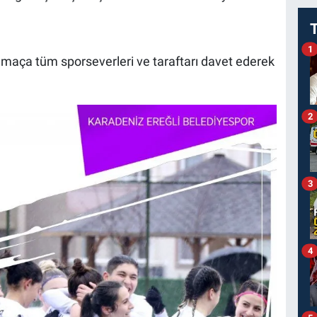
1
 maça tüm sporseverleri ve taraftarı davet ederek
2
3
4