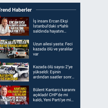
19:27
Çaycuma
Trend Haberler
ırmağında görüldü:
Görenler şaşkınlık
GÜNDEM
İş insanı Ercan Ekşi
yaşadı
İstanbul’daki s*lahlı
19:12
TMO kabuklu
saldırıda hayatını
fındık alım fiyatlarını
kaybetti
açıkladı
Uzun ailesi yasta: Feci
GÜNDEM
kazada ölü ve yaralılar
18:52
Zonguldak'ta
var
pitbul köpek anne ve
çocuğuna saldırdı:
Kazada ölü sayısı 2’ye
GÜNDEM
Tedavi altındalar
yükseldi: Eşinin
18:44
Zonguldak'ta
ardından saatler sonra
araç yayaya çarptı: Ağır
sürücü de hayatını
yaralanan yaya tedavi
kaybetti
Bülent Kantarcı kararını
altına alındı
açıkladı! CHP'de mi
kaldı, Yeni Parti'ye mi
geçti?