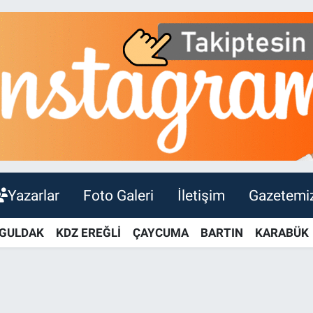
Yazarlar
Foto Galeri
İletişim
Gazetemi
GULDAK
KDZ EREĞLİ
ÇAYCUMA
BARTIN
KARABÜK