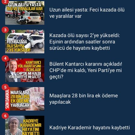
rakipler...
2
GÜNDEM
Uzun ailesi yasta: Feci kazada ölü
19:27
Çaycuma ırmağında görüldü:
ve yaralılar var
Görenler şaşkınlık yaşadı
3
Kazada ölü sayısı 2’ye yükseldi:
GÜNDEM
Eşinin ardından saatler sonra
19:12
TMO kabuklu fındık alım
sürücü de hayatını kaybetti
fiyatlarını açıkladı
4
Bülent Kantarcı kararını açıkladı!
CHP'de mi kaldı, Yeni Parti'ye mi
geçti?
5
Maaşlara 28 bin lira ek ödeme
yapılacak
6
Kadriye Karademir hayatını kaybetti