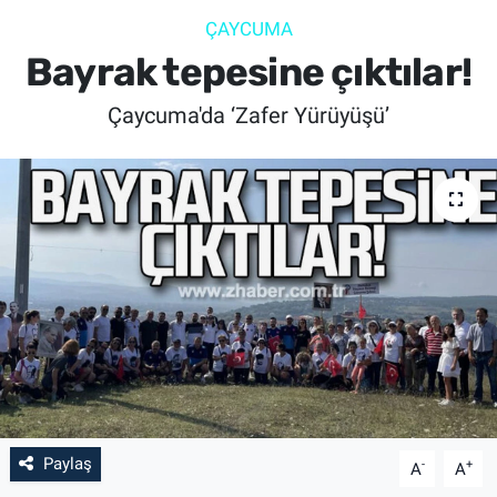
ÇAYCUMA
SİYASET
Bayrak tepesine çıktılar!
SPOR
Çaycuma'da ‘Zafer Yürüyüşü’
SAĞLIK
Paylaş
-
+
A
A