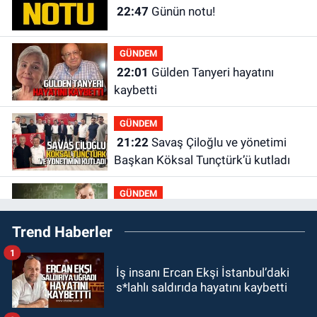
22:47
Günün notu!
GÜNDEM
22:01
Gülden Tanyeri hayatını
kaybetti
GÜNDEM
21:22
Savaş Çiloğlu ve yönetimi
Başkan Köksal Tunçtürk’ü kutladı
GÜNDEM
21:05
Öğretmenlere Milli Eğitim
Trend Haberler
Bakanlığı'ndan kötü haber
1
GÜNDEM
İş insanı Ercan Ekşi İstanbul’daki
19:34
Zonguldakspor Bolu'da 3
s*lahlı saldırıda hayatını kaybetti
hazırlık maçı oynayacak... İşte