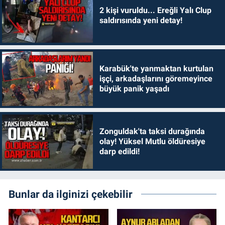
2 kişi vuruldu... Ereğli Yalı Clup
saldırısında yeni detay!
Karabük'te yanmaktan kurtulan
işçi, arkadaşlarını göremeyince
büyük panik yaşadı
Zonguldak'ta taksi durağında
olay! Yüksel Mutlu öldüresiye
darp edildi!
Bunlar da ilginizi çekebilir