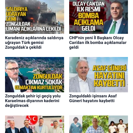
Karadeniz açıklarında saldırıya
CHP'nin yeni İl Başkanı Olcay
uğrayan Türk gemisi
Can’dan ilk bomba açıklamalar
Zonguldak’a çekildi
geldi
Zonguldak şehir içi geçiş yolu
Zonguldaklı işinsanı Asaf
Karaelmas diyarının kaderini
Güneri hayatını kaybetti
değiştirecek