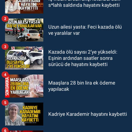
09:52
Karabük'te kaza yaptılar: 7
s*lahlı saldırıda hayatını kaybetti
yaralı
2
GÜNDEM
Uzun ailesi yasta: Feci kazada ölü
09:43
Arkadaşlıklar & Dostluklar
ve yaralılar var
3
GÜNDEM
Kazada ölü sayısı 2’ye yükseldi:
00:40
Merve Kır Müftüoğlu
Eşinin ardından saatler sonra
Anadolu’yu karış karış geziyor, yeni
sürücü de hayatını kaybetti
yapılanmaları şekillendiriyor
4
Maaşlara 28 bin lira ek ödeme
yapılacak
5
Kadriye Karademir hayatını kaybetti
6