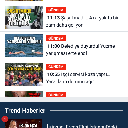
ne kadar?
GÜNDEM
11:13
Şaşırtmadı... Akaryakıta bir
zam daha geliyor
GÜNDEM
11:00
Belediye duyurdu! Yüzme
yarışması ertelendi
GÜNDEM
10:55
İşçi servisi kaza yaptı...
Yaralıların durumu ağır
GÜNDEM
10:06
“Drakula” alarmı! Zonguldak,
Trend Haberler
Bartın ve Düzce tehdit altında
1
GÜNDEM
İş insanı Ercan Ekşi İstanbul’daki