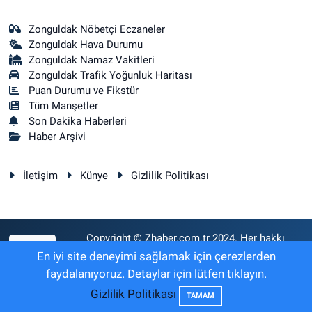
Zonguldak Nöbetçi Eczaneler
Zonguldak Hava Durumu
Zonguldak Namaz Vakitleri
Zonguldak Trafik Yoğunluk Haritası
Puan Durumu ve Fikstür
Tüm Manşetler
Son Dakika Haberleri
Haber Arşivi
İletişim
Künye
Gizlilik Politikası
Copyright © Zhaber.com.tr 2024. Her hakkı
RSS
saklıdır.
En iyi site deneyimi sağlamak için çerezlerden
faydalanıyoruz. Detaylar için lütfen tıklayın.
Gizlilik Politikası
Haber Yazılımı:
TE Bilişim
TAMAM