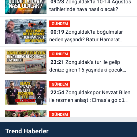
09:23
Zonguldak’ta 10-14 Ağustos
tarihlerinde hava nasıl olacak?
GÜNDEM
00:19
Zonguldak'ta boğulmalar
neden yaşandı? Batur Hamarat
böyle uyardı!
GÜNDEM
23:21
Zonguldak'a tur ile gelip
denize giren 16 yaşındaki çocuk
kayboldu: Son anları kamerada
GÜNDEM
22:54
Zonguldakspor Nevzat Bilen
ile resmen anlaştı: Elmas'a golcü
kanat
GÜNDEM
22:40
Mustafa Çağlayan, Hakan
Trend Haberler
Ergin’in ailesine taziye ziyaretinde