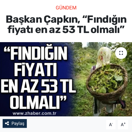
GÜNDEM
SİYASET
Başkan Çapkın, “Fındığın
SPOR
fiyatı en az 53 TL olmalı”
SAĞLIK
Paylaş
-
+
A
A