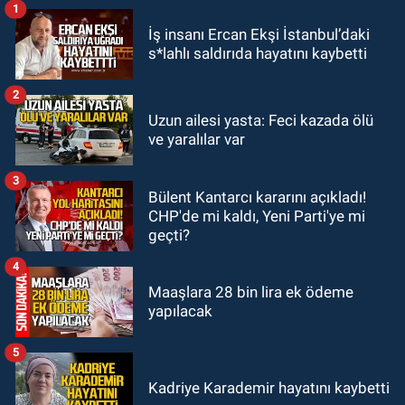
bulundu
1
GÜNDEM
İş insanı Ercan Ekşi İstanbul’daki
22:12
Kaza anı kamerada: İşçi
s*lahlı saldırıda hayatını kaybetti
servisi ile otomobil çarpıştı: Çok
sayıda yaralı var
2
GÜNDEM
Uzun ailesi yasta: Feci kazada ölü
21:55
Vay yasakçı Vali vay!
ve yaralılar var
3
GÜNDEM
Bülent Kantarcı kararını açıkladı!
20:30
MHP’de sandıklar açıldı yeni
CHP'de mi kaldı, Yeni Parti'ye mi
başkan belli oldu
geçti?
4
Maaşlara 28 bin lira ek ödeme
yapılacak
5
Kadriye Karademir hayatını kaybetti