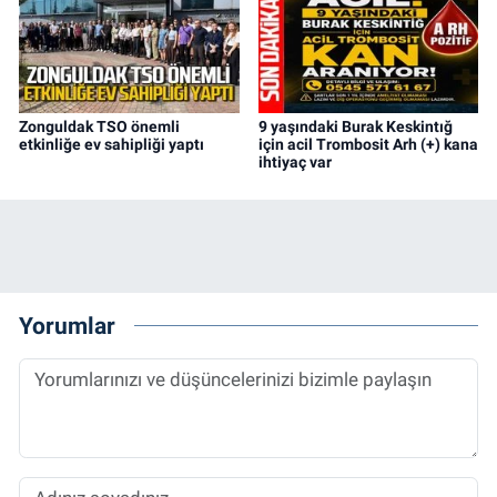
Zonguldak TSO önemli
9 yaşındaki Burak Keskintığ
etkinliğe ev sahipliği yaptı
için acil Trombosit Arh (+) kana
ihtiyaç var
Yorumlar