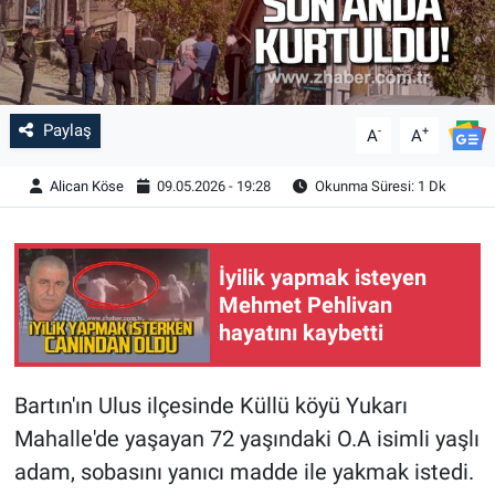
Paylaş
-
+
A
A
Alican Köse
09.05.2026 - 19:28
Okunma Süresi: 1 Dk
İyilik yapmak isteyen
Mehmet Pehlivan
hayatını kaybetti
Bartın'ın Ulus ilçesinde Küllü köyü Yukarı
Mahalle'de yaşayan 72 yaşındaki O.A isimli yaşlı
adam, sobasını yanıcı madde ile yakmak istedi.