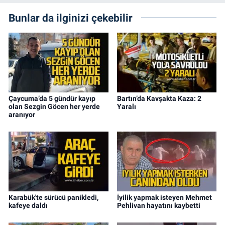
Bunlar da ilginizi çekebilir
Çaycuma’da 5 gündür kayıp
Bartın’da Kavşakta Kaza: 2
olan Sezgin Göcen her yerde
Yaralı
aranıyor
Karabük'te sürücü panikledi,
İyilik yapmak isteyen Mehmet
kafeye daldı
Pehlivan hayatını kaybetti