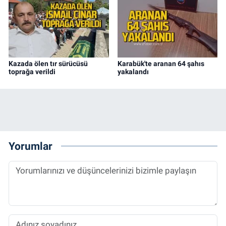
Kazada ölen tır sürücüsü
Karabük'te aranan 64 şahıs
toprağa verildi
yakalandı
Yorumlar