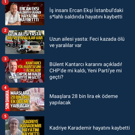
1
GÜNDEM
İş insanı Ercan Ekşi İstanbul’daki
19:12
TMO kabuklu fındık alım
s*lahlı saldırıda hayatını kaybetti
fiyatlarını açıkladı
2
GÜNDEM
Uzun ailesi yasta: Feci kazada ölü
18:52
Zonguldak'ta pitbul köpek
ve yaralılar var
anne ve çocuğuna saldırdı: Tedavi
altındalar
3
Bülent Kantarcı kararını açıkladı!
GÜNDEM
CHP'de mi kaldı, Yeni Parti'ye mi
18:44
Zonguldak'ta araç yayaya
geçti?
çarptı: Ağır yaralanan yaya tedavi
altına alındı
4
Maaşlara 28 bin lira ek ödeme
yapılacak
5
Kadriye Karademir hayatını kaybetti