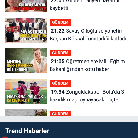
22:01
Gülden Tanyeri hayatını
kaybetti
GÜNDEM
21:22
Savaş Çiloğlu ve yönetimi
Başkan Köksal Tunçtürk’ü kutladı
GÜNDEM
21:05
Öğretmenlere Milli Eğitim
Bakanlığı'ndan kötü haber
GÜNDEM
19:34
Zonguldakspor Bolu'da 3
hazırlık maçı oynayacak... İşte
rakipler...
GÜNDEM
19:27
Çaycuma ırmağında görüldü:
Trend Haberler
Görenler şaşkınlık yaşadı