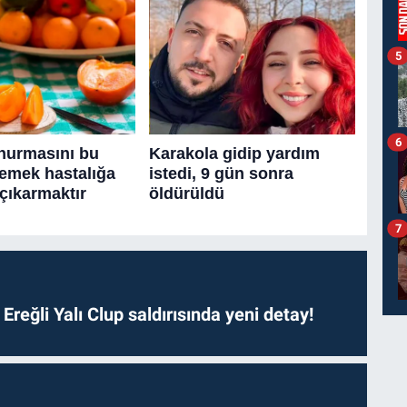
5
6
7
. Ereğli Yalı Clup saldırısında yeni detay!