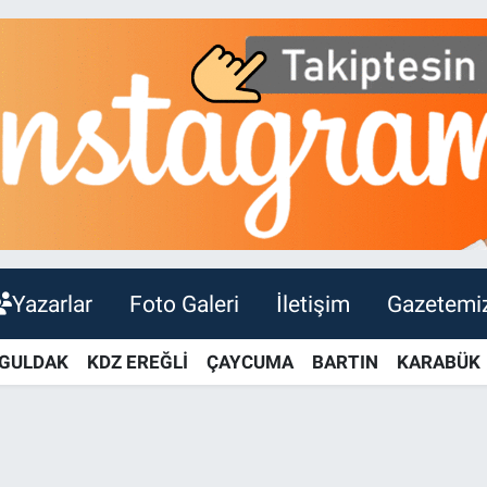
Yazarlar
Foto Galeri
İletişim
Gazetemi
GULDAK
KDZ EREĞLİ
ÇAYCUMA
BARTIN
KARABÜK