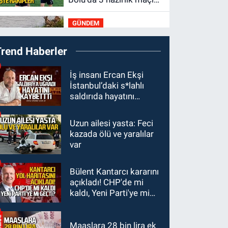
oynayacak... İşte
GÜNDEM
rakipler...
19:27
Çaycuma
Trend Haberler
ırmağında görüldü:
Görenler şaşkınlık
GÜNDEM
İş insanı Ercan Ekşi
yaşadı
İstanbul’daki s*lahlı
19:12
TMO kabuklu
saldırıda hayatını
fındık alım fiyatlarını
kaybetti
açıkladı
Uzun ailesi yasta: Feci
GÜNDEM
kazada ölü ve yaralılar
18:52
Zonguldak'ta
var
pitbul köpek anne ve
çocuğuna saldırdı:
Bülent Kantarcı kararını
GÜNDEM
Tedavi altındalar
açıkladı! CHP'de mi
18:44
Zonguldak'ta
kaldı, Yeni Parti'ye mi
araç yayaya çarptı: Ağır
geçti?
yaralanan yaya tedavi
altına alındı
Maaşlara 28 bin lira ek