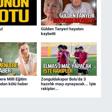
u!
Gülden Tanyeri hayatını
kaybetti
re Milli Eğitim
Zonguldakspor Bolu'da 3
ndan kötü haber
hazırlık maçı oynayacak... İşte
rakipler...