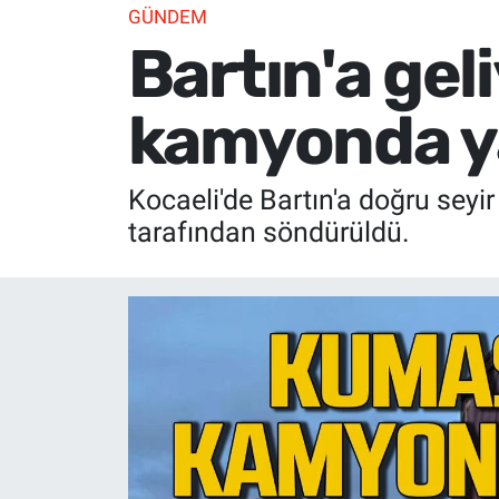
GÜNDEM
Bartın'a ge
kamyonda y
Kocaeli'de Bartın'a doğru seyi
tarafından söndürüldü.