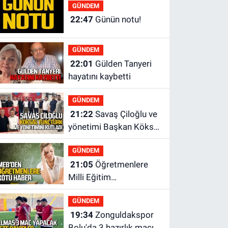
yok?
GÜNDEM
22:47
Günün notu!
GÜNDEM
22:01
Gülden Tanyeri
hayatını kaybetti
GÜNDEM
21:22
Savaş Çiloğlu ve
yönetimi Başkan Köksal
Tunçtürk’ü kutladı
GÜNDEM
21:05
Öğretmenlere
Milli Eğitim
Bakanlığı'ndan kötü
GÜNDEM
haber
19:34
Zonguldakspor
Bolu'da 3 hazırlık maçı