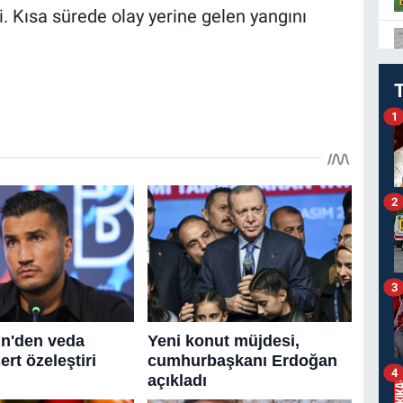
di. Kısa sürede olay yerine gelen yangını
1
2
3
4