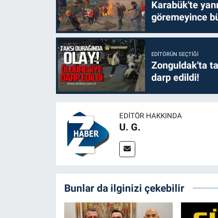
Karabük'te yanm
göremeyince bü
EDITÖRÜN SEÇTIĞI
Zonguldak'ta ta
darp edildi!
EDITÖR HAKKINDA
U. G.
Bunlar da ilginizi çekebilir