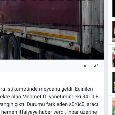
-
+
A
A
ara istikametinde meydana geldi. Edinilen
tmekte olan Mehmet G. yönetimindeki 34 CLE
ngın çıktı. Durumu fark eden sürücü, aracı
hemen itfaiyeye haber verdi. İhbar üzerine