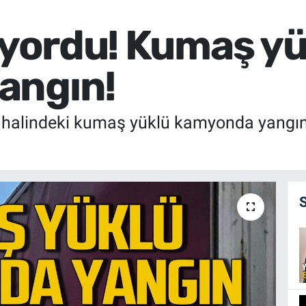
liyordu! Kumaş y
angın!
r halindeki kumaş yüklü kamyonda yangın çı