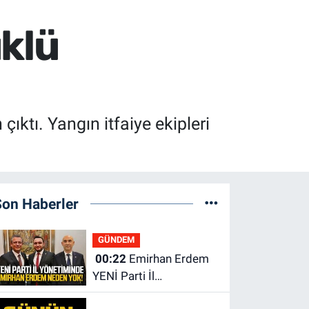
üklü
ktı. Yangın itfaiye ekipleri
Son Haberler
GÜNDEM
00:22
Emirhan Erdem
YENİ Parti İl
yönetiminden neden