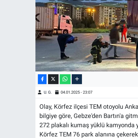
U. G.
04.01.2025 - 23:07
Olay, Körfez ilçesi TEM otoyolu Ank
bilgiye göre, Gebze'den Bartın'a gi
272 plakalı kumaş yüklü kamyonda ya
Körfez TEM 76 park alanına çekerek 