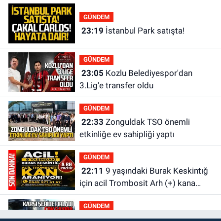
GÜNDEM
23:19
İstanbul Park satışta!
GÜNDEM
23:05
Kozlu Belediyespor'dan
3.Lig'e transfer oldu
GÜNDEM
22:33
Zonguldak TSO önemli
etkinliğe ev sahipliği yaptı
GÜNDEM
22:11
9 yaşındaki Burak Keskintığ
için acil Trombosit Arh (+) kana
ihtiyaç var
GÜNDEM
21:50
Yoldan çıktı karşı şeride