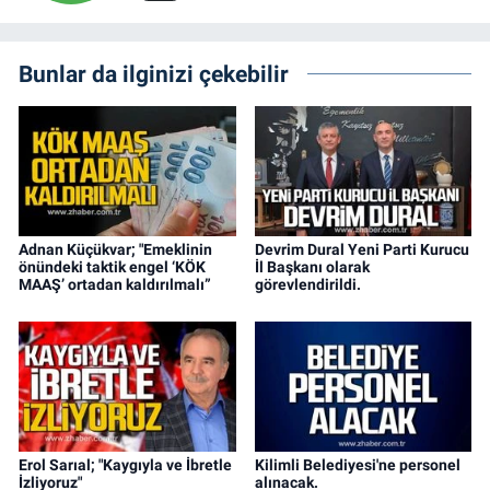
Bunlar da ilginizi çekebilir
Adnan Küçükvar; "Emeklinin
Devrim Dural Yeni Parti Kurucu
önündeki taktik engel ‘KÖK
İl Başkanı olarak
MAAŞ’ ortadan kaldırılmalı”
görevlendirildi.
Erol Sarıal; "Kaygıyla ve İbretle
Kilimli Belediyesi'ne personel
İzliyoruz"
alınacak.