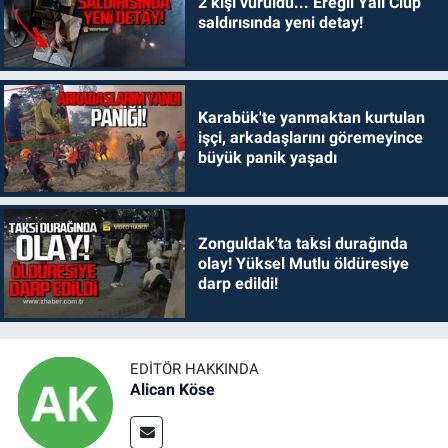
2 kişi vuruldu... Ereğli Yalı Clup
saldırısında yeni detay!
Karabük'te yanmaktan kurtulan
işçi, arkadaşlarını göremeyince
büyük panik yaşadı
Zonguldak'ta taksi durağında
olay! Yüksel Mutlu öldüresiye
darp edildi!
EDITÖR HAKKINDA
Alican Köse