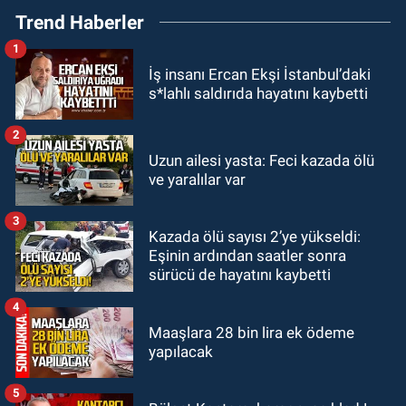
Trend Haberler
fırladı: Çok sayıda yaralı var
1
GÜNDEM
İş insanı Ercan Ekşi İstanbul’daki
21:38
Ercüment Ünal'dan acık
s*lahlı saldırıda hayatını kaybetti
haber geldi: Ameliyata dayanamadı
2
GÜNDEM
Uzun ailesi yasta: Feci kazada ölü
21:12
Yönetim kulübü önce borç
ve yaralılar var
batağına soktu şimdi de görevden
kaçtığını resmen açıkladı
3
Kazada ölü sayısı 2’ye yükseldi:
GÜNDEM
Eşinin ardından saatler sonra
20:56
Otomobilin çarptığı yaşlı
sürücü de hayatını kaybetti
adam hayatını kaybetti
4
Maaşlara 28 bin lira ek ödeme
yapılacak
5