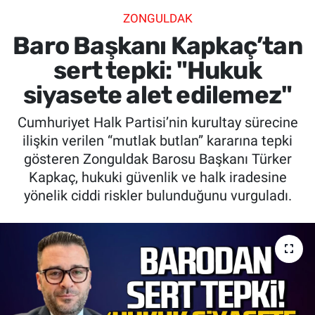
ZONGULDAK
SİYASET
Baro Başkanı Kapkaç’tan
SPOR
sert tepki: "Hukuk
siyasete alet edilemez"
SAĞLIK
Cumhuriyet Halk Partisi’nin kurultay sürecine
ilişkin verilen “mutlak butlan” kararına tepki
gösteren Zonguldak Barosu Başkanı Türker
Kapkaç, hukuki güvenlik ve halk iradesine
yönelik ciddi riskler bulunduğunu vurguladı.