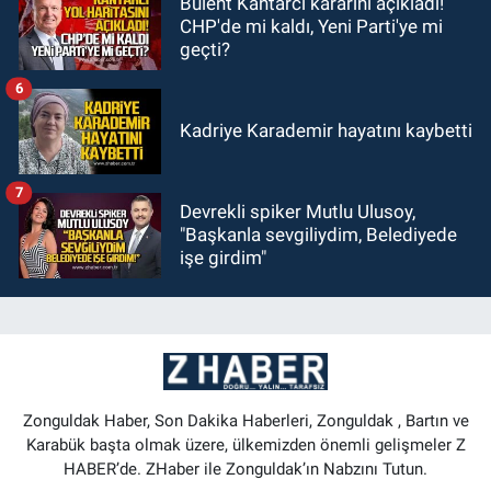
Bülent Kantarcı kararını açıkladı!
CHP'de mi kaldı, Yeni Parti'ye mi
geçti?
6
Kadriye Karademir hayatını kaybetti
7
Devrekli spiker Mutlu Ulusoy,
"Başkanla sevgiliydim, Belediyede
işe girdim"
Zonguldak Haber, Son Dakika Haberleri, Zonguldak , Bartın ve
Karabük başta olmak üzere, ülkemizden önemli gelişmeler Z
HABER’de. ZHaber ile Zonguldak’ın Nabzını Tutun.