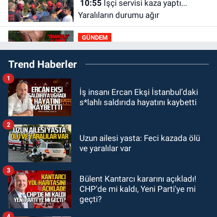
10:55
İşçi servisi kaza yaptı...
Yaralıların durumu ağır
GÜNDEM
10:06
“Drakula” alarmı! Zonguldak,
Trend Haberler
Bartın ve Düzce tehdit altında
1
GÜNDEM
İş insanı Ercan Ekşi İstanbul’daki
09:52
Karabük'te kaza yaptılar: 7
s*lahlı saldırıda hayatını kaybetti
yaralı
2
GÜNDEM
Uzun ailesi yasta: Feci kazada ölü
09:43
Arkadaşlıklar & Dostluklar
ve yaralılar var
3
GÜNDEM
Bülent Kantarcı kararını açıkladı!
00:40
Merve Kır Müftüoğlu
CHP'de mi kaldı, Yeni Parti'ye mi
Anadolu’yu karış karış geziyor, yeni
geçti?
yapılanmaları şekillendiriyor
4