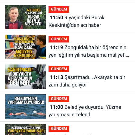
GÜNDEM
11:50
9 yaşındaki Burak
Keskintığ’dan acı haber
GÜNDEM
11:19
Zonguldak’ta bir öğrencinin
yeni eğitim yılına başlama maliyeti
ne kadar?
GÜNDEM
11:13
Şaşırtmadı... Akaryakıta bir
zam daha geliyor
GÜNDEM
11:00
Belediye duyurdu! Yüzme
yarışması ertelendi
GÜNDEM