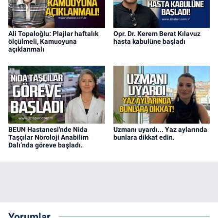
Ali Topaloğlu: Plajlar haftalık
Opr. Dr. Kerem Berat Kılavuz
ölçülmeli, Kamuoyuna
hasta kabulüne başladı
açıklanmalı
BEUN Hastanesi'nde Nida
Uzmanı uyardı... Yaz aylarında
Taşçılar Nöroloji Anabilim
bunlara dikkat edin.
Dalı’nda göreve başladı.
Yorumlar