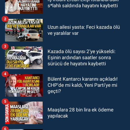
19:12
TMO kabuklu fındık alım
s*lahlı saldırıda hayatını kaybetti
fiyatlarını açıkladı
2
GÜNDEM
Uzun ailesi yasta: Feci kazada ölü
18:52
Zonguldak'ta pitbul köpek
ve yaralılar var
anne ve çocuğuna saldırdı: Tedavi
altındalar
3
Kazada ölü sayısı 2’ye yükseldi:
GÜNDEM
Eşinin ardından saatler sonra
18:44
Zonguldak'ta araç yayaya
sürücü de hayatını kaybetti
çarptı: Ağır yaralanan yaya tedavi
altına alındı
4
Bülent Kantarcı kararını açıkladı!
CHP'de mi kaldı, Yeni Parti'ye mi
geçti?
5
Maaşlara 28 bin lira ek ödeme
yapılacak
6