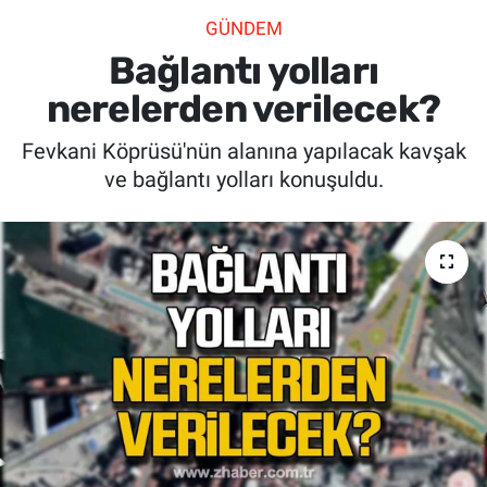
GÜNDEM
SİYASET
Bağlantı yolları
SPOR
nerelerden verilecek?
Fevkani Köprüsü'nün alanına yapılacak kavşak
SAĞLIK
ve bağlantı yolları konuşuldu.