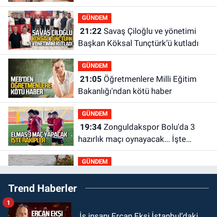
GÜNDEM
21:22
Savaş Çiloğlu ve yönetimi
Başkan Köksal Tunçtürk’ü kutladı
GÜNDEM
21:05
Öğretmenlere Milli Eğitim
Bakanlığı'ndan kötü haber
GÜNDEM
19:34
Zonguldakspor Bolu'da 3
hazırlık maçı oynayacak... İşte
rakipler...
GÜNDEM
19:27
Çaycuma ırmağında görüldü:
Trend Haberler
Görenler şaşkınlık yaşadı
1
GÜNDEM
İş insanı Ercan Ekşi İstanbul’daki