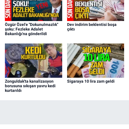
Özgür Özel'e "Dokunulmazlık"
Dev indirim beklentisi boşa
şoku: Fezleke Adalet
çıktı
Bakanlığı'na gönderildi
Zonguldak'ta kanalizasyon
Sigaraya 10 lira zam geldi
borusuna sıkışan yavru kedi
kurtarıldı