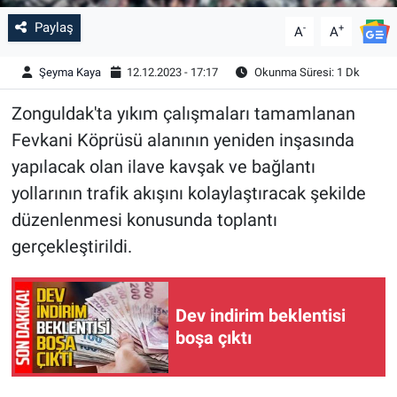
Paylaş
-
+
A
A
Şeyma Kaya
12.12.2023 - 17:17
Okunma Süresi: 1 Dk
Zonguldak'ta yıkım çalışmaları tamamlanan
Fevkani Köprüsü alanının yeniden inşasında
yapılacak olan ilave kavşak ve bağlantı
yollarının trafik akışını kolaylaştıracak şekilde
düzenlenmesi konusunda toplantı
gerçekleştirildi.
Dev indirim beklentisi
boşa çıktı