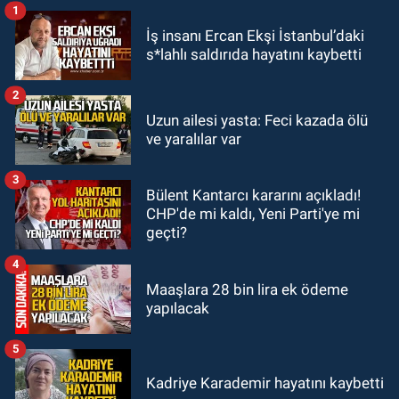
1
GÜNDEM
İş insanı Ercan Ekşi İstanbul’daki
21:38
Ercüment Ünal'dan acık
s*lahlı saldırıda hayatını kaybetti
haber geldi: Ameliyata dayanamadı
2
GÜNDEM
Uzun ailesi yasta: Feci kazada ölü
21:12
Yönetim kulübü önce borç
ve yaralılar var
batağına soktu şimdi de görevden
kaçtığını resmen açıkladı
3
Bülent Kantarcı kararını açıkladı!
GÜNDEM
CHP'de mi kaldı, Yeni Parti'ye mi
20:56
Otomobilin çarptığı yaşlı
geçti?
adam hayatını kaybetti
4
Maaşlara 28 bin lira ek ödeme
yapılacak
5
Kadriye Karademir hayatını kaybetti