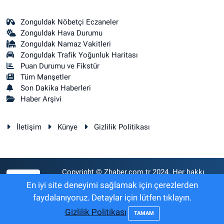
Zonguldak Nöbetçi Eczaneler
Zonguldak Hava Durumu
Zonguldak Namaz Vakitleri
Zonguldak Trafik Yoğunluk Haritası
Puan Durumu ve Fikstür
Tüm Manşetler
Son Dakika Haberleri
Haber Arşivi
İletişim
Künye
Gizlilik Politikası
Copyright © Zhaber.com.tr 2024. Her hakkı
RSS
saklıdır.
En iyi site deneyimi sağlamak için çerezlerden
faydalanıyoruz. Detaylar için lütfen tıklayın.
Gizlilik Politikası
Haber Yazılımı:
TE Bilişim
TAMAM