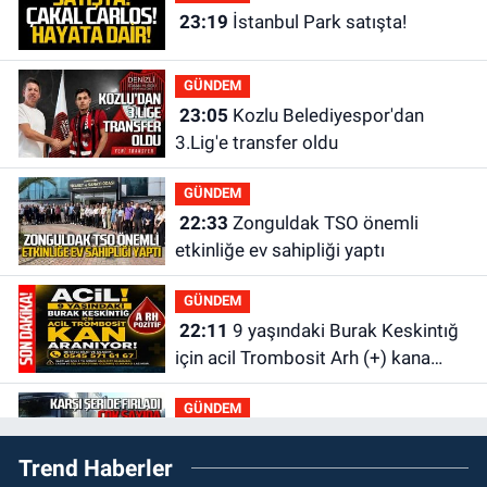
23:19
İstanbul Park satışta!
GÜNDEM
23:05
Kozlu Belediyespor'dan
3.Lig'e transfer oldu
GÜNDEM
22:33
Zonguldak TSO önemli
etkinliğe ev sahipliği yaptı
GÜNDEM
22:11
9 yaşındaki Burak Keskintığ
için acil Trombosit Arh (+) kana
ihtiyaç var
GÜNDEM
21:50
Yoldan çıktı karşı şeride
Trend Haberler
fırladı: Çok sayıda yaralı var