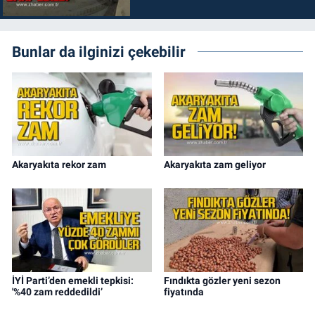
Bunlar da ilginizi çekebilir
Akaryakıta rekor zam
Akaryakıta zam geliyor
İYİ Parti’den emekli tepkisi:
Fındıkta gözler yeni sezon
'%40 zam reddedildi’
fiyatında