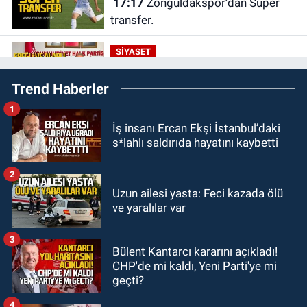
17:17
Zonguldakspor’dan Süper
transfer.
SİYASET
16:50
Ereğli ve Alaplı teşkilat
Trend Haberler
anahtarları teslim edildi.
1
GÜNDEM
İş insanı Ercan Ekşi İstanbul’daki
16:07
Okul Liderliğinde Karakter ve
s*lahlı saldırıda hayatını kaybetti
Donanımın Belirleyici Rolü
2
SPOR
Uzun ailesi yasta: Feci kazada ölü
14:34
Çaycumaspor şartları yerine
ve yaralılar var
getirdi.
3
Bülent Kantarcı kararını açıkladı!
KARABÜK
CHP'de mi kaldı, Yeni Parti'ye mi
12:53
Karabük'te Enerjisa çalışanı
geçti?
Olcay Özaltın elektrik akımına
kapılarak hayatını kaybetti.
4