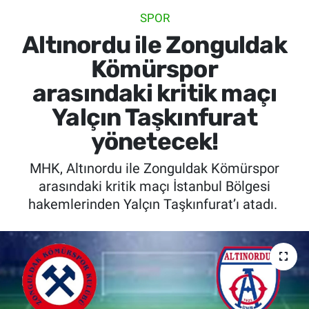
SPOR
SİYASET
Altınordu ile Zonguldak
SPOR
Kömürspor
arasındaki kritik maçı
SAĞLIK
Yalçın Taşkınfurat
yönetecek!
MHK, Altınordu ile Zonguldak Kömürspor
arasındaki kritik maçı İstanbul Bölgesi
hakemlerinden Yalçın Taşkınfurat’ı atadı.