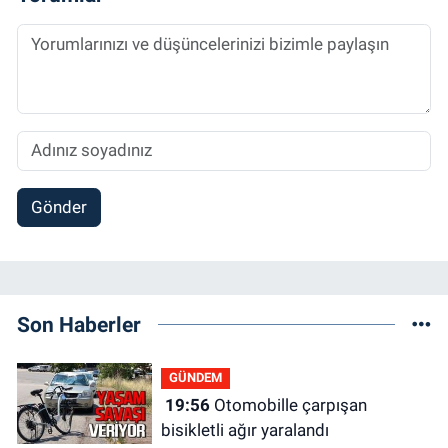
Gönder
Son Haberler
GÜNDEM
19:56
Otomobille çarpışan
bisikletli ağır yaralandı