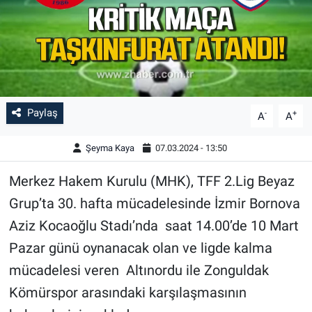
Paylaş
-
+
A
A
Şeyma Kaya
07.03.2024 - 13:50
Merkez Hakem Kurulu (MHK), TFF 2.Lig Beyaz
Grup’ta 30. hafta mücadelesinde İzmir Bornova
Aziz Kocaoğlu Stadı’nda saat 14.00’de 10 Mart
Pazar günü oynanacak olan ve ligde kalma
mücadelesi veren Altınordu ile Zonguldak
Kömürspor arasındaki karşılaşmasının