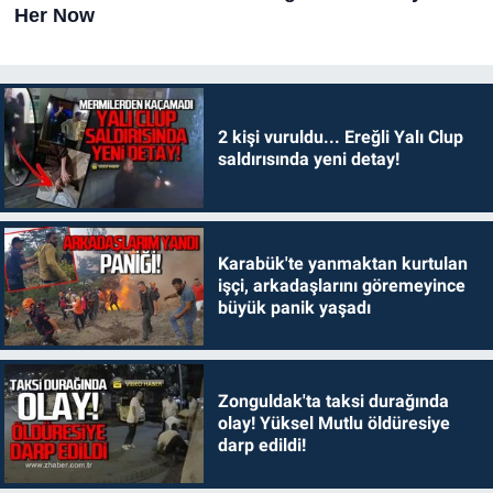
2 kişi vuruldu... Ereğli Yalı Clup
saldırısında yeni detay!
Karabük'te yanmaktan kurtulan
işçi, arkadaşlarını göremeyince
büyük panik yaşadı
Zonguldak'ta taksi durağında
olay! Yüksel Mutlu öldüresiye
darp edildi!