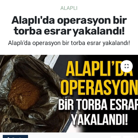
ALAPLI
SİYASET
Alaplı'da operasyon bir
SPOR
torba esrar yakalandı!
Alaplı'da operasyon bir torba esrar yakalandı!
SAĞLIK