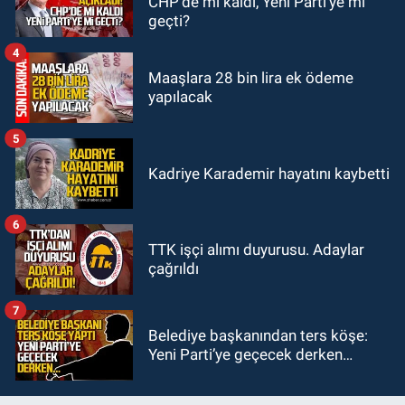
CHP'de mi kaldı, Yeni Parti'ye mi
20:46
Zonguldak-Düzce yolunda
geçti?
feci kaza: Çok sayıda yaralı var
4
Maaşlara 28 bin lira ek ödeme
yapılacak
5
Kadriye Karademir hayatını kaybetti
6
TTK işçi alımı duyurusu. Adaylar
çağrıldı
7
Belediye başkanından ters köşe:
Yeni Parti’ye geçecek derken…