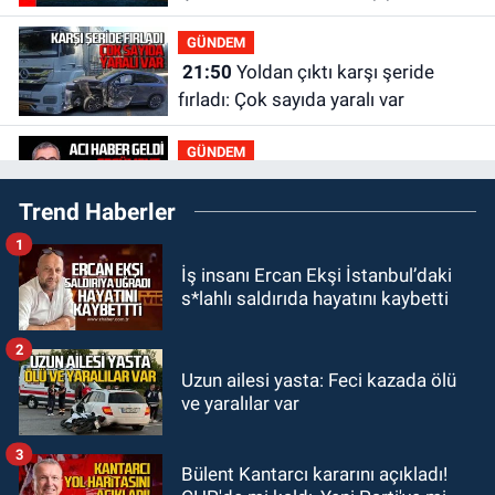
ihtiyaç var
GÜNDEM
21:50
Yoldan çıktı karşı şeride
fırladı: Çok sayıda yaralı var
GÜNDEM
21:38
Ercüment Ünal'dan acık
Trend Haberler
haber geldi: Ameliyata dayanamadı
1
GÜNDEM
İş insanı Ercan Ekşi İstanbul’daki
21:12
Yönetim kulübü önce borç
s*lahlı saldırıda hayatını kaybetti
batağına soktu şimdi de görevden
kaçtığını resmen açıkladı
2
GÜNDEM
Uzun ailesi yasta: Feci kazada ölü
20:56
Otomobilin çarptığı yaşlı
ve yaralılar var
adam hayatını kaybetti
3
Bülent Kantarcı kararını açıkladı!
GÜNDEM