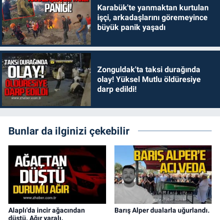
Karabük'te yanmaktan kurtulan
işçi, arkadaşlarını göremeyince
büyük panik yaşadı
Zonguldak'ta taksi durağında
olay! Yüksel Mutlu öldüresiye
darp edildi!
Bunlar da ilginizi çekebilir
Alaplı'da incir ağacından
Barış Alper dualarla uğurlandı.
düştü. Ağır yaralı.