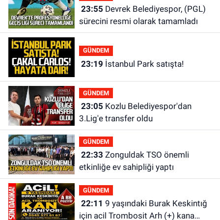
23:55
Devrek Belediyespor, (PGL)
sürecini resmi olarak tamamladı
GÜNDEM
23:19
İstanbul Park satışta!
GÜNDEM
23:05
Kozlu Belediyespor'dan
3.Lig'e transfer oldu
GÜNDEM
22:33
Zonguldak TSO önemli
etkinliğe ev sahipliği yaptı
GÜNDEM
22:11
9 yaşındaki Burak Keskintığ
için acil Trombosit Arh (+) kana