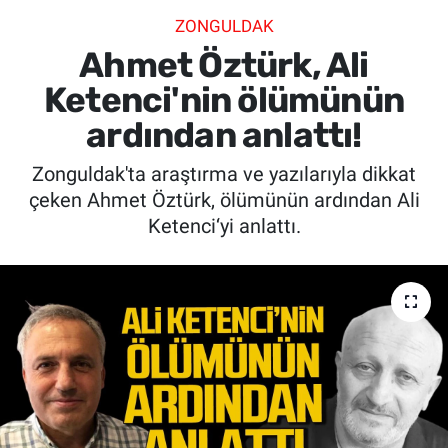
ZONGULDAK
SİYASET
Ahmet Öztürk, Ali
SPOR
Ketenci'nin ölümünün
ardından anlattı!
SAĞLIK
Zonguldak'ta araştırma ve yazılarıyla dikkat
çeken Ahmet Öztürk, ölümünün ardından Ali
Ketenci‘yi anlattı.