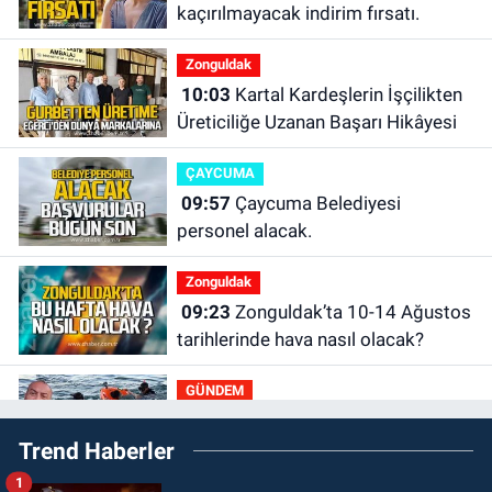
kaçırılmayacak indirim fırsatı.
Zonguldak
10:03
Kartal Kardeşlerin İşçilikten
Üreticiliğe Uzanan Başarı Hikâyesi
ÇAYCUMA
09:57
Çaycuma Belediyesi
personel alacak.
Zonguldak
09:23
Zonguldak’ta 10-14 Ağustos
tarihlerinde hava nasıl olacak?
GÜNDEM
00:19
Zonguldak'ta boğulmalar
Trend Haberler
neden yaşandı? Batur Hamarat
böyle uyardı!
1