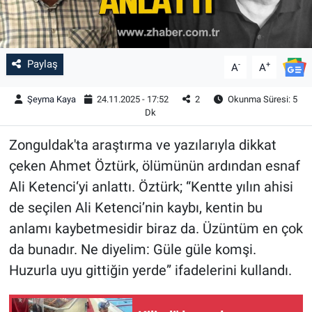
Paylaş
-
+
A
A
Şeyma Kaya
24.11.2025 - 17:52
2
Okunma Süresi: 5
Dk
Zonguldak'ta araştırma ve yazılarıyla dikkat
çeken Ahmet Öztürk, ölümünün ardından esnaf
Ali Ketenci‘yi anlattı. Öztürk; “Kentte yılın ahisi
de seçilen Ali Ketenci’nin kaybı, kentin bu
anlamı kaybetmesidir biraz da. Üzüntüm en çok
da bunadır. Ne diyelim: Güle güle komşi.
Huzurla uyu gittiğin yerde” ifadelerini kullandı.