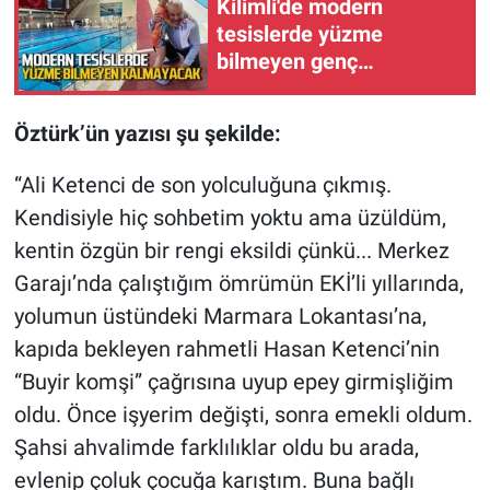
Kilimli'de modern
tesislerde yüzme
bilmeyen genç
kalmayacak
Öztürk’ün yazısı şu şekilde:
“Ali Ketenci de son yolculuğuna çıkmış.
Kendisiyle hiç sohbetim yoktu ama üzüldüm,
kentin özgün bir rengi eksildi çünkü... Merkez
Garajı’nda çalıştığım ömrümün EKİ’li yıllarında,
yolumun üstündeki Marmara Lokantası’na,
kapıda bekleyen rahmetli Hasan Ketenci’nin
“Buyir komşi” çağrısına uyup epey girmişliğim
oldu. Önce işyerim değişti, sonra emekli oldum.
Şahsi ahvalimde farklılıklar oldu bu arada,
evlenip çoluk çocuğa karıştım. Buna bağlı