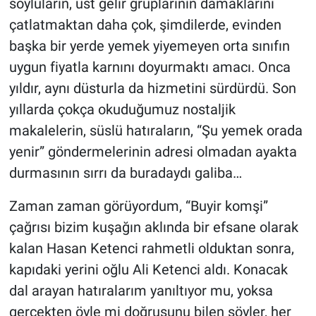
soyluların, üst gelir gruplarının damaklarını
çatlatmaktan daha çok, şimdilerde, evinden
başka bir yerde yemek yiyemeyen orta sınıfın
uygun fiyatla karnını doyurmaktı amacı. Onca
yıldır, aynı düsturla da hizmetini sürdürdü. Son
yıllarda çokça okuduğumuz nostaljik
makalelerin, süslü hatıraların, “Şu yemek orada
yenir” göndermelerinin adresi olmadan ayakta
durmasının sırrı da buradaydı galiba…
Zaman zaman görüyordum, “Buyir komşi”
çağrısı bizim kuşağın aklında bir efsane olarak
kalan Hasan Ketenci rahmetli olduktan sonra,
kapıdaki yerini oğlu Ali Ketenci aldı. Konacak
dal arayan hatıralarım yanıltıyor mu, yoksa
gerçekten öyle mi doğrusunu bilen söyler, her