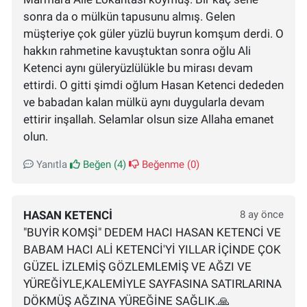
sonra da o mülkün tapusunu almış. Gelen
müşteriye çok güler yüzlü buyrun komşum derdi. O
hakkın rahmetine kavuştuktan sonra oğlu Ali
Ketenci aynı güleryüzlülükle bu mirası devam
ettirdi. O gitti şimdi oğlum Hasan Ketenci dededen
ve babadan kalan mülkü aynı duygularla devam
ettirir inşallah. Selamlar olsun size Allaha emanet
olun.
Yanıtla
Beğen (
4
)
Beğenme (
0
)
HASAN KETENCİ
8 ay önce
"BUYİR KOMŞİ" DEDEM HACI HASAN KETENCİ VE
BABAM HACI ALİ KETENCİ'Yİ YILLAR İÇİNDE ÇOK
GÜZEL İZLEMİŞ GÖZLEMLEMİŞ VE AĞZI VE
YÜREĞİYLE,KALEMİYLE SAYFASINA SATIRLARINA
DÖKMÜŞ AĞZINA YÜREĞİNE SAĞLIK.🙏