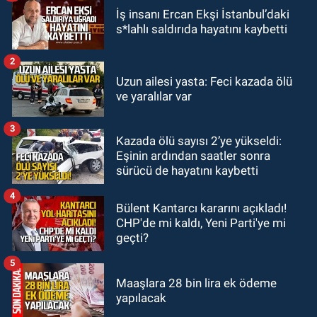
GÜNDEM
İş insanı Ercan Ekşi İstanbul’daki
23:21
Zonguldak'a tur ile gelip
s*lahlı saldırıda hayatını kaybetti
denize giren 16 yaşındaki çocuk
kayboldu: Son anları kamerada
2
GÜNDEM
Uzun ailesi yasta: Feci kazada ölü
22:54
Zonguldakspor Nevzat Bilen
ve yaralılar var
ile resmen anlaştı: Elmas'a golcü
kanat
3
Kazada ölü sayısı 2’ye yükseldi:
GÜNDEM
Eşinin ardından saatler sonra
22:40
Mustafa Çağlayan, Hakan
sürücü de hayatını kaybetti
Ergin’in ailesine taziye ziyaretinde
bulundu
4
Bülent Kantarcı kararını açıkladı!
CHP'de mi kaldı, Yeni Parti'ye mi
geçti?
5
Maaşlara 28 bin lira ek ödeme
yapılacak