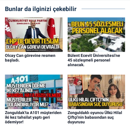
Bunlar da ilginizi çekebilir
Olcay Can görevine resmen
Bülent Ecevit Üniversitesi'ne
başladı.
45 sözleşmeli personel
alınacak.
Zonguldak’ta A101 müşteriden
Zonguldaklı oyuncu Ülkü Hilal
iki kez tahsilat yaptı geri
Çiftçi'nin babasından suç
ödemiyor!
duyurusu