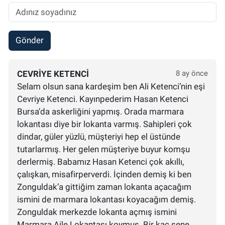
Gönder
CEVRIYE KETENCI
8 ay önce
Selam olsun sana kardeşim ben Ali Ketenci’nin eşi
Cevriye Ketenci. Kayınpederim Hasan Ketenci
Bursa’da askerliğini yapmış. Orada marmara
lokantası diye bir lokanta varmış. Sahipleri çok
dindar, güler yüzlü, müşteriyi hep el üstünde
tutarlarmış. Her gelen müşteriye buyur komşu
derlermiş. Babamız Hasan Ketenci çok akıllı,
çalışkan, misafirperverdi. İçinden demiş ki ben
Zonguldak’a gittiğim zaman lokanta açacağım
ismini de marmara lokantası koyacağım demiş.
Zonguldak merkezde lokanta açmış ismini
Marmara Aile Lokantası koymuş. Bir kaç sene