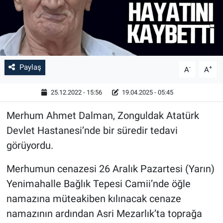
Paylaş
-
+
A
A
25.12.2022 - 15:56
19.04.2025 - 05:45
Merhum Ahmet Dalman, Zonguldak Atatürk
Devlet Hastanesi’nde bir süredir tedavi
görüyordu.
Merhumun cenazesi 26 Aralık Pazartesi (Yarın)
Yenimahalle Bağlık Tepesi Camii’nde öğle
namazına müteakiben kılınacak cenaze
namazının ardından Asri Mezarlık’ta toprağa