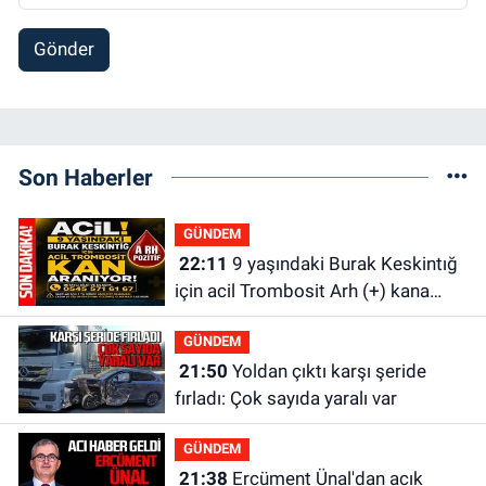
Gönder
Son Haberler
GÜNDEM
22:11
9 yaşındaki Burak Keskintığ
için acil Trombosit Arh (+) kana
ihtiyaç var
GÜNDEM
21:50
Yoldan çıktı karşı şeride
fırladı: Çok sayıda yaralı var
GÜNDEM
21:38
Ercüment Ünal'dan acık