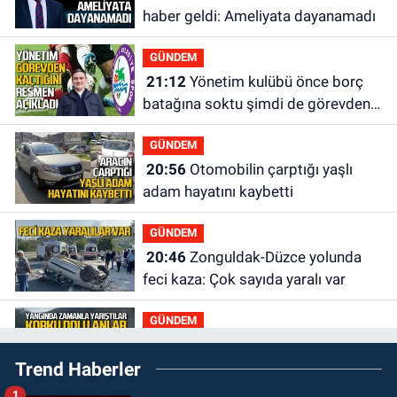
haber geldi: Ameliyata dayanamadı
GÜNDEM
21:12
Yönetim kulübü önce borç
batağına soktu şimdi de görevden
kaçtığını resmen açıkladı
GÜNDEM
20:56
Otomobilin çarptığı yaşlı
adam hayatını kaybetti
GÜNDEM
20:46
Zonguldak-Düzce yolunda
feci kaza: Çok sayıda yaralı var
GÜNDEM
19:21
Yangında dakikalarla
Trend Haberler
yarıştılar: Korku dolu anlar
1