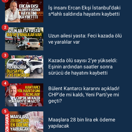
GÜNDEM
İş insanı Ercan Ekşi İstanbul’daki
19:12
Polis 9 kişi yakaladı 2 kişi
s*lahlı saldırıda hayatını kaybetti
tutuklandı
2
GÜNDEM
Uzun ailesi yasta: Feci kazada ölü
18:47
Emekli öğretmenler kahve
ve yaralılar var
köşelerine mahkum edildi
3
Kazada ölü sayısı 2’ye yükseldi:
SPOR
Eşinin ardından saatler sonra
16:30
Zonguldakspor için
sürücü de hayatını kaybetti
muhteşem klip geliyor.
4
Bülent Kantarcı kararını açıkladı!
CHP'de mi kaldı, Yeni Parti'ye mi
geçti?
5
Maaşlara 28 bin lira ek ödeme
yapılacak