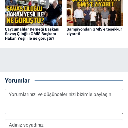
Çaycumalılar Derneği Başkanı
Şampiyondan GMİS'e teşekkür
Savaş Çiloğlu GMİS Başkanı
ziyareti
Hakan Yeşil ile ne görüştü?
Yorumlar