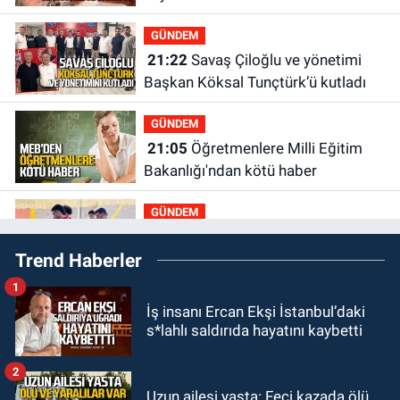
GÜNDEM
21:22
Savaş Çiloğlu ve yönetimi
Başkan Köksal Tunçtürk’ü kutladı
GÜNDEM
21:05
Öğretmenlere Milli Eğitim
Bakanlığı'ndan kötü haber
GÜNDEM
19:34
Zonguldakspor Bolu'da 3
Trend Haberler
hazırlık maçı oynayacak... İşte
rakipler...
1
GÜNDEM
İş insanı Ercan Ekşi İstanbul’daki
19:27
Çaycuma ırmağında görüldü:
s*lahlı saldırıda hayatını kaybetti
Görenler şaşkınlık yaşadı
2
GÜNDEM
Uzun ailesi yasta: Feci kazada ölü