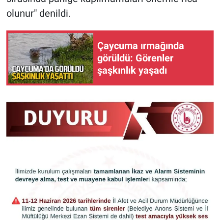
olunur" denildi.
Çaycuma ırmağında
görüldü: Görenler
şaşkınlık yaşadı