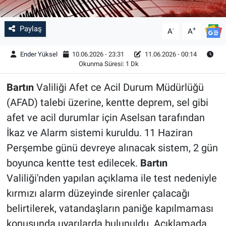
Paylaş
-
+
A
A
Ender Yüksel
10.06.2026 - 23:31
11.06.2026 - 00:14
Okunma Süresi: 1 Dk
Bartın
Valiliği Afet ce Acil Durum Müdürlüğü
(AFAD) talebi üzerine, kentte deprem, sel gibi
afet ve acil durumlar için Aselsan tarafından
İkaz ve Alarm sistemi kuruldu. 11 Haziran
Perşembe günü devreye alınacak sistem, 2 gün
boyunca kentte test edilecek.
Bartın
Valiliği'nden yapılan açıklama ile test nedeniyle
kırmızı alarm düzeyinde sirenler çalacağı
belirtilerek, vatandaşların paniğe kapılmaması
konusunda uyarılarda bulunuldu. Açıklamada,