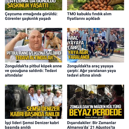
Çaycuma ırmağında görüldü:
TMO kabuklu fındık alım
Görenler şaşkınlık yaşadı
fiyatlarını açıkladı
Zonguldak'ta pitbul köpek anne
Zonguldak'ta araç yayaya
ve çocuğuna saldırdı: Tedavi
çarptı: Ağır yaralanan yaya
altındalar
tedavi altına alındı
İşçi lideri Şemsi Denizer kabri
Dışarıdakiler: Bir Zamanlar
başında anıldı
Almanya’da’ 21 Ağustos’ta