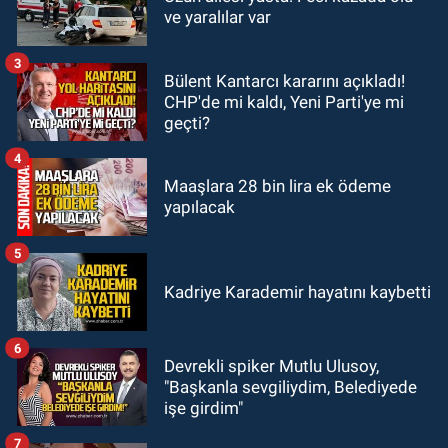
19:12
TMO kabuklu fındık alım
ve yaralılar var
fiyatlarını açıkladı
3
Bülent Kantarcı kararını açıkladı!
GÜNDEM
CHP'de mi kaldı, Yeni Parti'ye mi
18:52
Zonguldak'ta pitbul köpek
geçti?
anne ve çocuğuna saldırdı: Tedavi
altındalar
4
Maaşlara 28 bin lira ek ödeme
yapılacak
5
Kadriye Karademir hayatını kaybetti
6
Devrekli spiker Mutlu Ulusoy,
"Başkanla sevgiliydim, Belediyede
işe girdim"
7