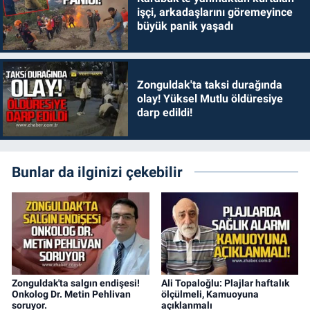
işçi, arkadaşlarını göremeyince
büyük panik yaşadı
Zonguldak'ta taksi durağında
olay! Yüksel Mutlu öldüresiye
darp edildi!
Bunlar da ilginizi çekebilir
Zonguldak'ta salgın endişesi!
Ali Topaloğlu: Plajlar haftalık
Onkolog Dr. Metin Pehlivan
ölçülmeli, Kamuoyuna
soruyor.
açıklanmalı