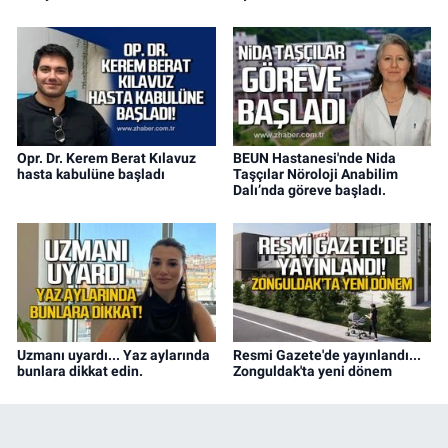
Opr. Dr. Kerem Berat Kılavuz
BEUN Hastanesi'nde Nida
hasta kabulüne başladı
Taşçılar Nöroloji Anabilim
Dalı’nda göreve başladı.
Uzmanı uyardı... Yaz aylarında
Resmi Gazete'de yayınlandı...
bunlara dikkat edin.
Zonguldak'ta yeni dönem