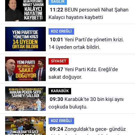
SAĞLIK
11:22
BEUN personeli Nihat Şahan
Kalaycı hayatını kaybetti
KDZ EREĞLİ
10:01
Yeni Parti'de yönetim krizi.
14 üyeden ortak bildiri.
SİYASET
09:47
Yeni Parti Kdz. Ereğli'de
sakat doğuyor.
KARABÜK
09:30
Karabük'te 30 bin kişi aynı
coşkuda buluştu.
KDZ EREĞLİ
09:24
Zonguldak'ta gece- gündüz