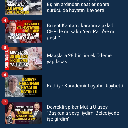
Eşinin ardından saatler sonra
22:11
9 yaşındaki Burak Keskintığ
sürücü de hayatını kaybetti
için acil Trombosit Arh (+) kana
ihtiyaç var
4
Bülent Kantarcı kararını açıkladı!
CHP'de mi kaldı, Yeni Parti'ye mi
geçti?
5
Maaşlara 28 bin lira ek ödeme
yapılacak
6
Kadriye Karademir hayatını kaybetti
7
Devrekli spiker Mutlu Ulusoy,
"Başkanla sevgiliydim, Belediyede
işe girdim"