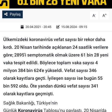
Paylaş
-
+
A
A
20.04.2021 - 20:45
15.08.2024 - 09:15
Ülkemizdeki koronavirüs vefat sayısı bir rekor daha
kırdı. 20 Nisan tarihinde açıklanan 24 saatlik verilere
göre; 2895'i semptomatik olmak üzere 61 bin 28 yeni
vaka tespit edildi. Böylece toplam vaka sayısı 4
milyon 384 bin 624'e yükseldi. Vefat sayısı 346
olarak kayıtlara geçti. İyileşen sayısı ise bugün 55
bin 592 oldu. Öte yandan dünkü vefat sayısı 341
olarak kayıtlara geçmişti.
Sağlık Bakanlığı, Türkiye'nin
Günlük
Koronavirüs
Tablosu'nu paylaştı. 20 Nisan'da