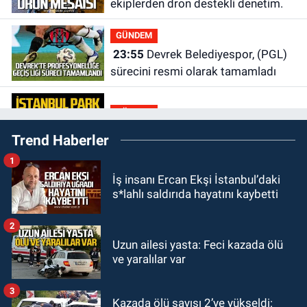
ekiplerden dron destekli denetim.
GÜNDEM
23:55
Devrek Belediyespor, (PGL)
sürecini resmi olarak tamamladı
GÜNDEM
23:19
İstanbul Park satışta!
Trend Haberler
1
GÜNDEM
İş insanı Ercan Ekşi İstanbul’daki
23:05
Kozlu Belediyespor'dan
s*lahlı saldırıda hayatını kaybetti
3.Lig'e transfer oldu
2
GÜNDEM
Uzun ailesi yasta: Feci kazada ölü
22:33
Zonguldak TSO önemli
ve yaralılar var
etkinliğe ev sahipliği yaptı
3
Kazada ölü sayısı 2’ye yükseldi:
GÜNDEM