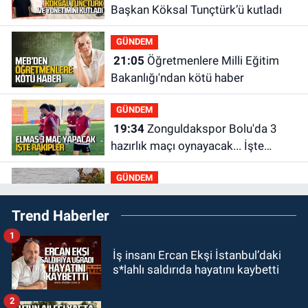
Başkan Köksal Tunçtürk’ü kutladı
GÜNDEM
21:05
Öğretmenlere Milli Eğitim
Bakanlığı'ndan kötü haber
GÜNDEM
19:34
Zonguldakspor Bolu'da 3
hazırlık maçı oynayacak... İşte
rakipler...
GÜNDEM
19:27
Çaycuma ırmağında görüldü:
Trend Haberler
Görenler şaşkınlık yaşadı
1
GÜNDEM
İş insanı Ercan Ekşi İstanbul’daki
19:12
TMO kabuklu fındık alım
s*lahlı saldırıda hayatını kaybetti
fiyatlarını açıkladı
2