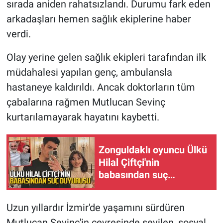
sırada aniden rahatsızlandı. Durumu fark eden
arkadaşları hemen sağlık ekiplerine haber
verdi.
Olay yerine gelen sağlık ekipleri tarafından ilk
müdahalesi yapılan genç, ambulansla
hastaneye kaldırıldı. Ancak doktorların tüm
çabalarına rağmen Mutlucan Sevinç
kurtarılamayarak hayatını kaybetti.
Zonguldaklı oyuncu Ülkü
Hilal Çiftçi'nin
babasından suç
duyurusu
Uzun yıllardır İzmir'de yaşamını sürdüren
Mutlucan Sevinç'in çevresinde sevilen, sosyal