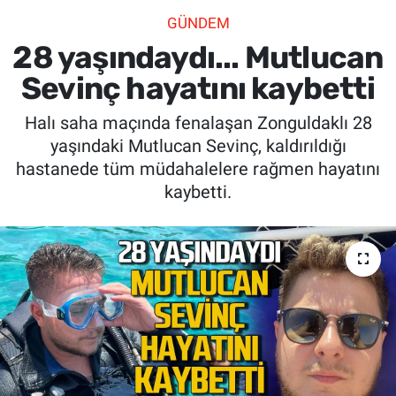
GÜNDEM
SİYASET
28 yaşındaydı... Mutlucan
SPOR
Sevinç hayatını kaybetti
Halı saha maçında fenalaşan Zonguldaklı 28
SAĞLIK
yaşındaki Mutlucan Sevinç, kaldırıldığı
hastanede tüm müdahalelere rağmen hayatını
kaybetti.