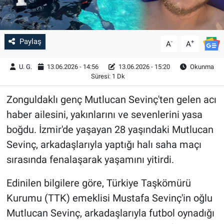
Paylaş
-
+
A
A
U. G.
13.06.2026 - 14:56
13.06.2026 - 15:20
Okunma
Süresi: 1 Dk
Zonguldaklı genç Mutlucan Sevinç'ten gelen acı
haber ailesini, yakınlarını ve sevenlerini yasa
boğdu. İzmir'de yaşayan 28 yaşındaki Mutlucan
Sevinç, arkadaşlarıyla yaptığı halı saha maçı
sırasında fenalaşarak yaşamını yitirdi.
Edinilen bilgilere göre, Türkiye Taşkömürü
Kurumu (TTK) emeklisi Mustafa Sevinç'in oğlu
Mutlucan Sevinç, arkadaşlarıyla futbol oynadığı