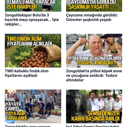
Zonguldakspor Bolu'da 3
Çaycuma ırmağında görüldü:
hazırlık maçı oynayacak... İşte
Görenler şaşkınlık yaşadı
rakipler...
TMO kabuklu fındık alım
Zonguldak'ta pitbul köpek anne
fiyatlarını açıkladı
ve çocuğuna saldırdı: Tedavi
altındalar
Zonguldak'ta araç yayaya
İşçi lideri Şemsi Denizer kabri