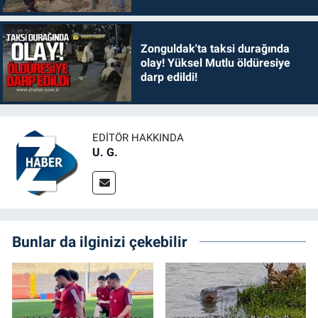
Zonguldak'ta taksi durağında
olay! Yüksel Mutlu öldüresiye
darp edildi!
EDITÖR HAKKINDA
U. G.
Bunlar da ilginizi çekebilir