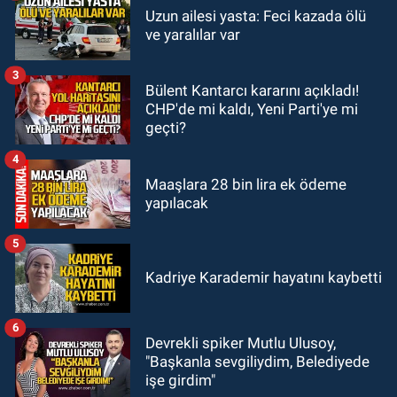
GÜNDEM
Uzun ailesi yasta: Feci kazada ölü
18:52
Zonguldak'ta pitbul köpek
ve yaralılar var
anne ve çocuğuna saldırdı: Tedavi
altındalar
3
Bülent Kantarcı kararını açıkladı!
GÜNDEM
CHP'de mi kaldı, Yeni Parti'ye mi
18:44
Zonguldak'ta araç yayaya
geçti?
çarptı: Ağır yaralanan yaya tedavi
altına alındı
4
Maaşlara 28 bin lira ek ödeme
yapılacak
5
Kadriye Karademir hayatını kaybetti
6
Devrekli spiker Mutlu Ulusoy,
"Başkanla sevgiliydim, Belediyede
işe girdim"