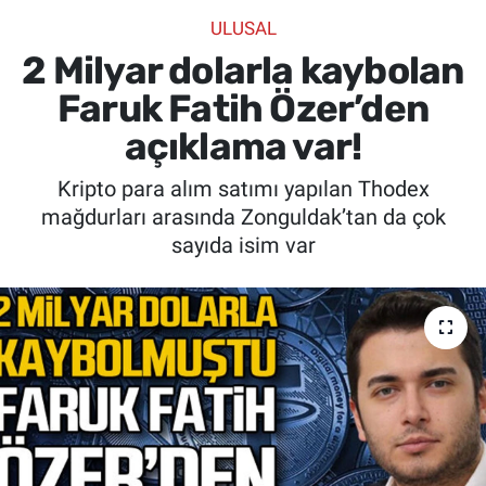
ULUSAL
SİYASET
2 Milyar dolarla kaybolan
SPOR
Faruk Fatih Özer’den
açıklama var!
SAĞLIK
Kripto para alım satımı yapılan Thodex
mağdurları arasında Zonguldak’tan da çok
sayıda isim var