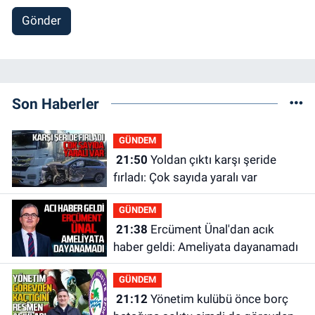
Gönder
Son Haberler
GÜNDEM
21:50
Yoldan çıktı karşı şeride
fırladı: Çok sayıda yaralı var
GÜNDEM
21:38
Ercüment Ünal'dan acık
haber geldi: Ameliyata dayanamadı
GÜNDEM
21:12
Yönetim kulübü önce borç