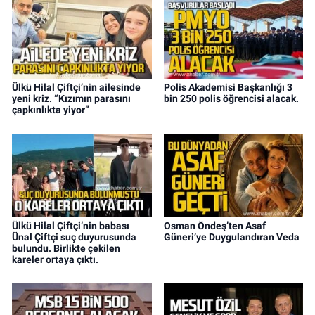
Ülkü Hilal Çiftçi’nin ailesinde
Polis Akademisi Başkanlığı 3
yeni kriz. “Kızımın parasını
bin 250 polis öğrencisi alacak.
çapkınlıkta yiyor”
Ülkü Hilal Çiftçi’nin babası
Osman Öndeş’ten Asaf
Ünal Çiftçi suç duyurusunda
Güneri’ye Duygulandıran Veda
bulundu. Birlikte çekilen
kareler ortaya çıktı.