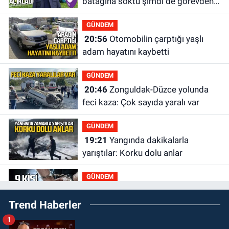
batağına soktu şimdi de görevden
kaçtığını resmen açıkladı
GÜNDEM
20:56
Otomobilin çarptığı yaşlı
adam hayatını kaybetti
GÜNDEM
20:46
Zonguldak-Düzce yolunda
feci kaza: Çok sayıda yaralı var
GÜNDEM
19:21
Yangında dakikalarla
yarıştılar: Korku dolu anlar
GÜNDEM
19:12
Polis 9 kişi yakaladı 2 kişi
Trend Haberler
tutuklandı
1
GÜNDEM