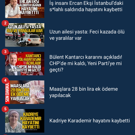
İş insanı Ercan Ekşi İstanbul’daki
18:47
Emekli öğretmenler kahve
s*lahlı saldırıda hayatını kaybetti
köşelerine mahkum edildi
2
SPOR
Uzun ailesi yasta: Feci kazada ölü
16:30
Zonguldakspor için
ve yaralılar var
muhteşem klip geliyor.
3
Bülent Kantarcı kararını açıkladı!
Zonguldak
CHP'de mi kaldı, Yeni Parti'ye mi
15:41
Zeki Tosun ölümünün birinci
geçti?
yılında mezarı başında anıldı.
4
Maaşlara 28 bin lira ek ödeme
yapılacak
5
Kadriye Karademir hayatını kaybetti