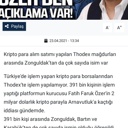
Paylaş
-
+
A
A
23.04.2021 - 13:34
Kripto para alım satımı yapılan Thodex mağdurları
arasında Zonguldak’tan da çok sayıda isim var
Türkiye'de işlem yapan kripto para borsalarından
Thodex'te işlem yapılamıyor. 391 bin kişinin işlem
yaptığı platformun kurucusu Fatih Faruk Özer'in 2
milyar dolarlık kripto parayla Arnavutluk'a kaçtığı
iddiası gündemde.
391 bin kişi arasında Zonguldak, Bartın ve
Karabük’ten de çok sayıda ismin olduğu öğrenildi.