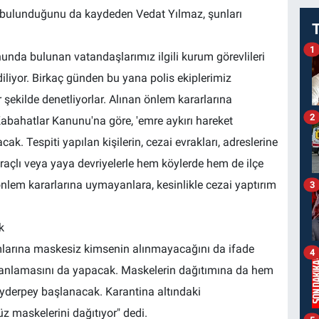
n bulunduğunu da kaydeden Vedat Yılmaz, şunları
1
unda bulunan vatandaşlarımız ilgili kurum görevlileri
iliyor. Birkaç günden bu yana polis ekiplerimiz
 şekilde denetliyorlar. Alınan önlem kararlarına
2
 Kabahatlar Kanunu'na göre, 'emre aykırı hareket
ak. Tespiti yapılan kişilerin, cezai evrakları, adreslerine
araçlı veya yaya devriyelerle hem köylerde hem de ilçe
nlem kararlarına uymayanlara, kesinlikle cezai yaptırım
3
k
arına maskesiz kimsenin alınmayacağını da ifade
4
lanlamasını da yapacak. Maskelerin dağıtımına da hem
yderpey başlanacak. Karantina altındaki
 maskelerini dağıtıyor" dedi.