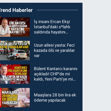
19:12
TMO kabuklu
Trend Haberler
fındık alım fiyatlarını
açıkladı
GÜNDEM
İş insanı Ercan Ekşi
İstanbul’daki s*lahlı
18:52
Zonguldak'ta
saldırıda hayatını
pitbul köpek anne ve
kaybetti
çocuğuna saldırdı:
Uzun ailesi yasta: Feci
GÜNDEM
Tedavi altındalar
kazada ölü ve yaralılar
18:44
Zonguldak'ta
var
araç yayaya çarptı: Ağır
yaralanan yaya tedavi
Bülent Kantarcı kararını
GÜNDEM
altına alındı
açıkladı! CHP'de mi
18:32
İşçi lideri Şemsi
kaldı, Yeni Parti'ye mi
Denizer kabri başında
geçti?
anıldı
Maaşlara 28 bin lira ek
ödeme yapılacak