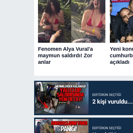
EDITÖRÜN SEÇTIĞI
2 kişi vuruldu..
EDITÖRÜN SEÇTIĞI