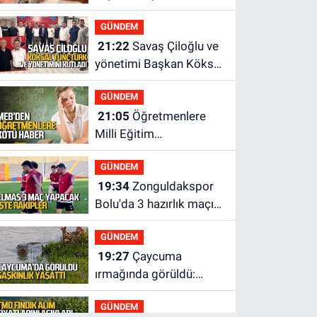
GÜNDEM
21:22
Savaş Çiloğlu ve
yönetimi Başkan Köksal
Tunçtürk’ü kutladı
GÜNDEM
21:05
Öğretmenlere
Milli Eğitim
Bakanlığı'ndan kötü
GÜNDEM
haber
19:34
Zonguldakspor
Bolu'da 3 hazırlık maçı
oynayacak... İşte
GÜNDEM
rakipler...
19:27
Çaycuma
ırmağında görüldü:
Görenler şaşkınlık
GÜNDEM
yaşadı