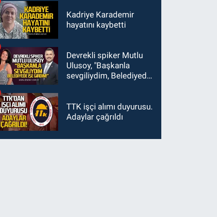
Kadriye Karademir
hayatını kaybetti
Devrekli spiker Mutlu
Ulusoy, "Başkanla
sevgiliydim, Belediyede
işe girdim"
TTK işçi alımı duyurusu.
Adaylar çağrıldı