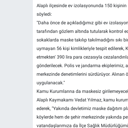
Alaplı ilçesinde ev izolasyonunda 150 kişini
söyledi:
"Daha önce de açıkladığımız gibi ev izolasyon
tarafından gözlem altında tutularak kontrol ed
sokaklarda maske takılıp takılmadığını sıkı bir
uymayan 56 kişi kimlikleriyle tespit edilerek,
etmekten' 390 lira para cezasıyla cezalandırılac
gönderilecek. Polis ve jandarma ekiplerimiz, 
merkezinde denetimlerini sürdürüyor. Alınan ö
uygulanacak."
Kamu Kurumlarına da maskesiz girilemeyece
Alaplı Kaymakamı Vedat Yılmaz, kamu kuruml
ederek, "Yakında devletimiz maske dağıtım p
köylerde hem de şehir merkezinde yakında pe
vatandaşlarımıza da İlçe Sağlık Müdürlüğümüz