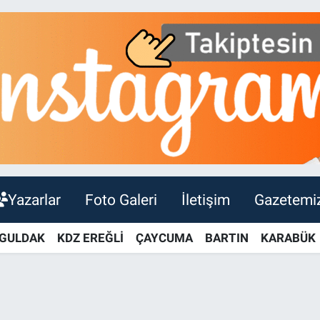
Yazarlar
Foto Galeri
İletişim
Gazetemi
GULDAK
KDZ EREĞLİ
ÇAYCUMA
BARTIN
KARABÜK