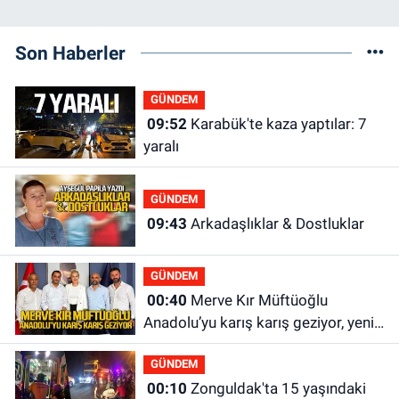
Son Haberler
GÜNDEM
09:52
Karabük'te kaza yaptılar: 7
yaralı
GÜNDEM
09:43
Arkadaşlıklar & Dostluklar
GÜNDEM
00:40
Merve Kır Müftüoğlu
Anadolu’yu karış karış geziyor, yeni
yapılanmaları şekillendiriyor
GÜNDEM
00:10
Zonguldak'ta 15 yaşındaki