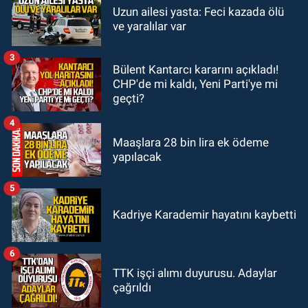
GÜNDEM
Uzun ailesi yasta: Feci kazada ölü
19:46
Cumhurbaşkanı Erdoğan’ın
ve yaralılar var
fotoğrafını söküp indirdi
3
Bülent Kantarcı kararını açıkladı!
GÜNDEM
CHP'de mi kaldı, Yeni Parti'ye mi
18:48
Yeni başkan belli oldu:
geçti?
Kongrede dostluk mesajları
4
Maaşlara 28 bin lira ek ödeme
yapılacak
5
Kadriye Karademir hayatını kaybetti
6
TTK işçi alımı duyurusu. Adaylar
çağrıldı