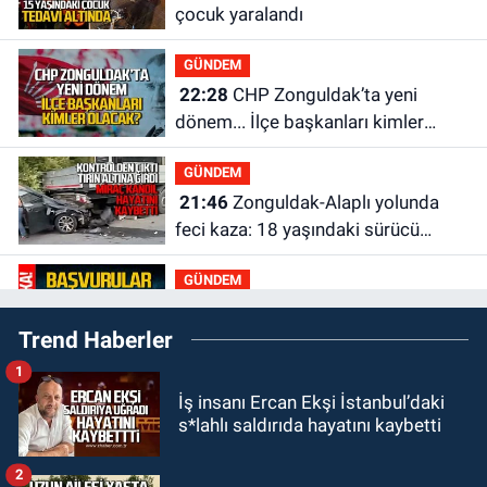
çocuk yaralandı
GÜNDEM
22:28
CHP Zonguldak’ta yeni
dönem... İlçe başkanları kimler
olacak?
GÜNDEM
21:46
Zonguldak-Alaplı yolunda
feci kaza: 18 yaşındaki sürücü
hayatını kaybetti
GÜNDEM
21:29
Başvurular başladı: 3 bin
Trend Haberler
250 kişi alınacak
1
GÜNDEM
İş insanı Ercan Ekşi İstanbul’daki
19:56
Otomobille çarpışan
s*lahlı saldırıda hayatını kaybetti
bisikletli ağır yaralandı
2