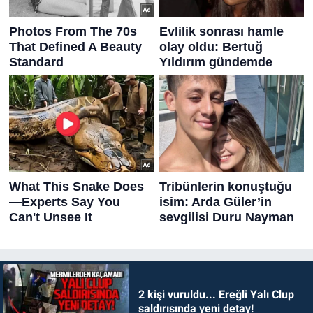
2 kişi vuruldu... Ereğli Yalı Clup
saldırısında yeni detay!