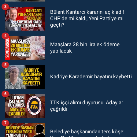
3
Bülent Kantarcı kararını açıkladı!
CHP'de mi kaldı, Yeni Parti'ye mi
geçti?
4
Maaşlara 28 bin lira ek ödeme
yapılacak
5
Kadriye Karademir hayatını kaybetti
6
TTK işçi alımı duyurusu. Adaylar
çağrıldı
7
Belediye başkanından ters köşe: