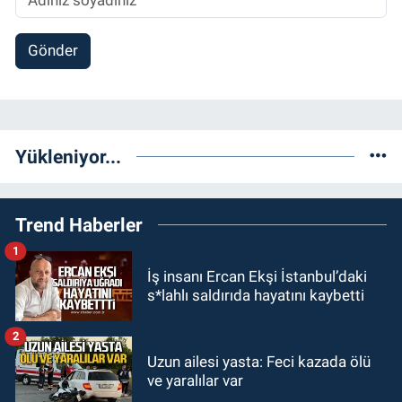
Gönder
Yükleniyor...
Trend Haberler
1
İş insanı Ercan Ekşi İstanbul’daki
s*lahlı saldırıda hayatını kaybetti
2
Uzun ailesi yasta: Feci kazada ölü
ve yaralılar var