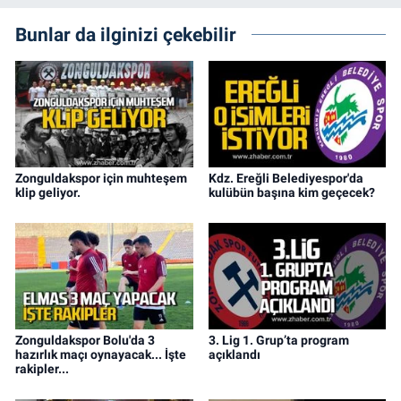
Bunlar da ilginizi çekebilir
Zonguldakspor için muhteşem
Kdz. Ereğli Belediyespor'da
klip geliyor.
kulübün başına kim geçecek?
Zonguldakspor Bolu'da 3
3. Lig 1. Grup’ta program
hazırlık maçı oynayacak... İşte
açıklandı
rakipler...