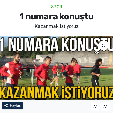
SPOR
SİYASET
1 numara konuştu
SPOR
Kazanmak istiyoruz
SAĞLIK
Paylaş
-
+
A
A